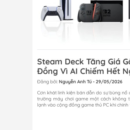
Steam Deck Tăng Giá G
Đồng Vì AI Chiếm Hết 
Đăng bởi:
Nguyễn Anh Tú - 29/05/2026
Cơn khát linh kiện bán dẫn do sự bùng nổ c
trường máy chơi game một cách không th
lạnh vào cộng đồng game thủ PC khi chính 
cho hệ máy Steam Deck. Lần này, chiếc m
thức trở thành "nạn nhân" chịu thiệt hại 
chưa từng có trong lịch sử thiết bị chơi game