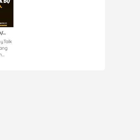
Dự
iếc
hyTalk
e PC
đang
n
 với
có
n là
ản lần
 thượng
ng
iệp.
ợc
iệm
mang