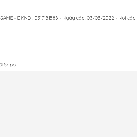
 - ĐKKD : 0317181588 - Ngày cấp: 03/03/2022 - Nơi cấp :
ởi Sapo.