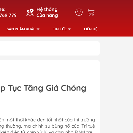
ne:
Hệ thống
769.779
Cửa hàng
SẢN PHẨM KHÁC
TIN TỨC
LIÊN HỆ
ếp Tục Tăng Giá Chóng
 một thời khắc đen tối nhất của thị trường
g thường, mà chính sự bùng nổ của Trí tuệ
iện điện tử, chip xử lý và chip nhớ RAM trên