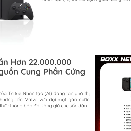
toàn cầu. Hậu quả? Hàng loạt anh lớn t
phải đồng loạt đẩy giá máy lên mức chóng mặt. Chi tiết mức tăng giá
các hệ máy chơi game Nhìn vào bảng giá c
ần Hơn 22.000.000
Nguồn Cung Phần Cứng
ủa Trí tuệ Nhân tạo (AI) đang tàn phá thị
ương tiếc. Valve vừa dội một gáo nước
thức thông báo đợt tăng giá cực sốc dành
áy chơi game cầm tay quốc dân đã chính
nặng nề nhất, với mức tăng giá cao kỷ lục
 hiện đại. Steam...