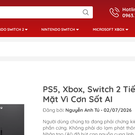
Hotli
0963.
NDO SWITCH 2
NINTENDO SWITCH
MICROSOFT XBOX
PS5, Xbox, Switch 2 Ti
Mặt Vì Cơn Sốt AI
Đăng bởi:
Nguyễn Anh Tú - 02/07/2026
Người dùng chúng ta đang phải chứng kiến
phần cứng. Không phải do lạm phát thôn
Nhân tạo (AI) đã hút cạn nguồn cung linh k