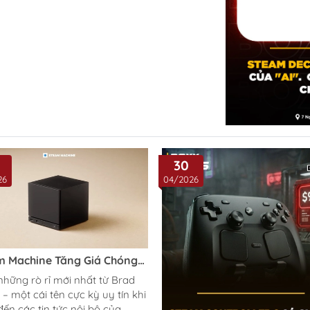
30
26
04/2026
m Machine Tăng Giá Chóng
ì "AI". Liệu Có Chết Yểu Từ
những rò rỉ mới nhất từ Brad
hưa Ra Mắt?
– một cái tên cực kỳ uy tín khi
ến các tin tức nội bộ của