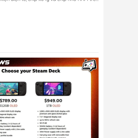
ừ Sony, Microsoft, Nintendo đến Valve đều
 gây "sốc" của
ập nhật mới nhất, có thể...