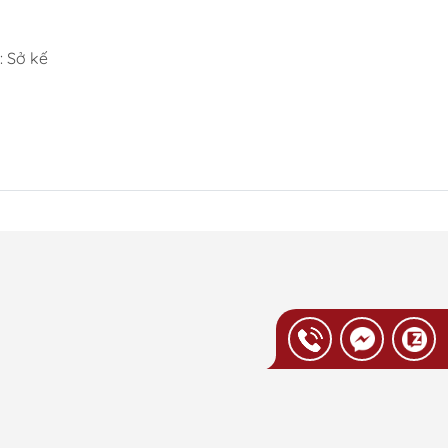
 Sở kế