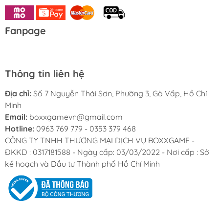
✨ Promo Alakazam ex cực
đẹp
Fanpage
Lá promo
Alakazam ex
nổi bật với sức mạnh Psychic
ấn tượng cùng artwork collector cực kỳ bắt mắt.
Thông tin liên hệ
🎯 Cơ hội pull các chase
Địa chỉ:
Số 7 Nguyễn Thái Sơn, Phường 3, Gò Vấp, Hồ Chí
card Pokémon 151
Minh
Email:
boxxgamevn@gmail.com
4 booster packs mở ra cơ hội sở hữu:
Hotline:
0963 769 779 - 0353 379 468
CÔNG TY TNHH THƯƠNG MẠI DỊCH VỤ BOXXGAME -
Charizard ex
ĐKKD : 0317181588 - Ngày cấp: 03/03/2022 - Nơi cấp : Sở
Blastoise ex
kế hoạch và Đầu tư Thành phố Hồ Chí Minh
Venusaur ex
Mew ex
Illustration Rare
Secret Rare