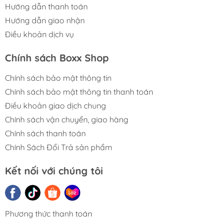
Nếu bạn yêu thích Pokémon Gen 1 thì đây là box không
Hướng dẫn thanh toán
nên bỏ lỡ.
Hướng dẫn giao nhận
Điều khoản dịch vụ
⭐
Điểm nổi bật của Pokémon
Chính sách Boxx Shop
151 Alakazam ex Collection
Chính sách bảo mật thông tin
🧠 Bộ tiến hóa Psychic
Chính sách bảo mật thông tin thanh toán
huyền thoại
Điều khoản giao dịch chung
Chính sách vận chuyển, giao hàng
Sản phẩm sở hữu trọn line tiến hóa:
Chính sách thanh toán
Abra
Chính Sách Đổi Trả sản phẩm
Kadabra
Alakazam
Kết nối với chúng tôi
Một trong những line tiến hóa biểu tượng nhất của
Pokémon đời đầu.
Phương thức thanh toán