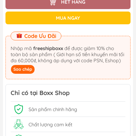
HẾT HÀNG
MUA NGAY
Code Ưu Đãi
Nhập mã
freeshipboxx
để được giảm 10% cho
toàn bộ sản phẩm ( Giới hạn số tiền khuyến mãi tối
đa 60,000₫, không áp dụng với code PSN, Eshop)
Sao chép
Chỉ có tại Boxx Shop
Sản phẩm chính hãng
Chất lượng cam kết