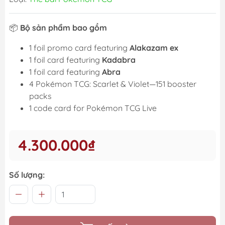
📦
Bộ sản phẩm bao gồm
1 foil promo card featuring
Alakazam ex
1 foil card featuring
Kadabra
1 foil card featuring
Abra
4 Pokémon TCG: Scarlet & Violet—151 booster
packs
1 code card for Pokémon TCG Live
4.300.000₫
Số lượng: