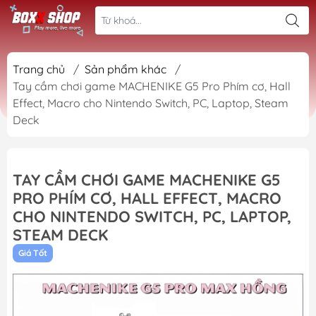
Trang chủ
/
Sản phẩm khác
/
Tay cầm chơi game MACHENIKE G5 Pro Phím cơ, Hall
Effect, Macro cho Nintendo Switch, PC, Laptop, Steam
Deck
TAY CẦM CHƠI GAME MACHENIKE G5
PRO PHÍM CƠ, HALL EFFECT, MACRO
CHO NINTENDO SWITCH, PC, LAPTOP,
STEAM DECK
Giá Tốt