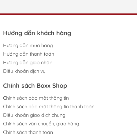
đóng cửa hàng loạt, và những bom tấn xịt ngòi, Nintendo
vẫn ung dung đứng vững rực rỡ như một ngoại lệ duy
nhất. Bí quyết của Nintendo là gì? Miyamoto đã châm
biếm thẳng mặt những lối mòn tàn phá ngành game
hiện nay chỉ bằng vài phát...
Hướng dẫn khách hàng
Hướng dẫn mua hàng
Hướng dẫn thanh toán
Hướng dẫn giao nhận
Điều khoản dịch vụ
Chính sách Boxx Shop
Chính sách bảo mật thông tin
Chính sách bảo mật thông tin thanh toán
Điều khoản giao dịch chung
Chính sách vận chuyển, giao hàng
Chính sách thanh toán