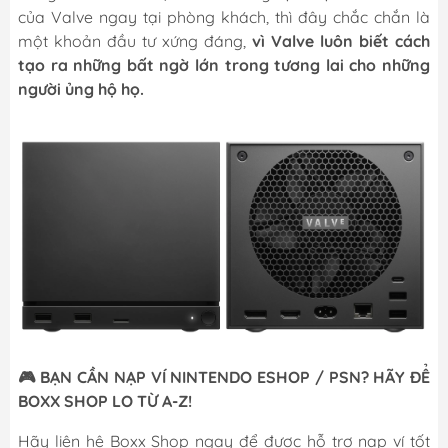
của Valve ngay tại phòng khách, thì đây chắc chắn là
một khoản đầu tư xứng đáng,
vì Valve luôn biết cách
tạo ra những bất ngờ lớn trong tương lai cho những
người ủng hộ họ.
🎮 BẠN CẦN NẠP VÍ NINTENDO ESHOP / PSN? HÃY ĐỂ
BOXX SHOP LO TỪ A-Z!
Hãy liên hệ Boxx Shop ngay để được hỗ trợ nạp ví tốt