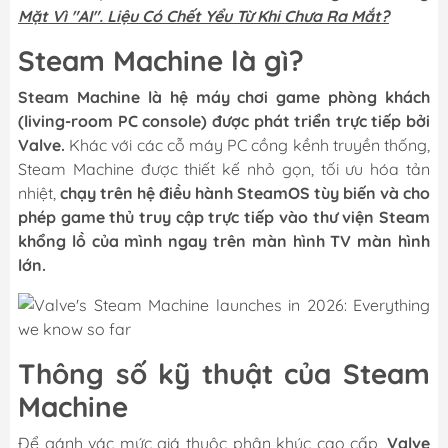
Mặt Vì "AI". Liệu Có Chết Yểu Từ Khi Chưa Ra Mắt?
Steam Machine là gì?
Steam Machine là hệ máy chơi game phòng khách
(living-room PC console) được phát triển trực tiếp bởi
Valve.
Khác với các cỗ máy PC cồng kềnh truyền thống,
Steam Machine được thiết kế nhỏ gọn, tối ưu hóa tản
nhiệt,
chạy trên hệ điều hành SteamOS tùy biến và cho
phép game thủ truy cập trực tiếp vào thư viện Steam
khổng lồ của mình ngay trên màn hình TV màn hình
lớn.
Thông số kỹ thuật của Steam
Machine
Để gánh vác mức giá thuộc phân khúc cao cấp,
Valve