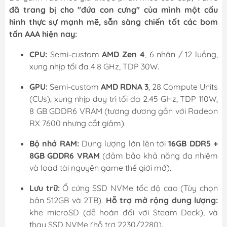
đã trang bị cho "đứa con cưng" của mình một cấu
hình thực sự mạnh mẽ, sẵn sàng chiến tốt các bom
tấn AAA hiện nay:
CPU:
Semi-custom
AMD Zen 4
, 6 nhân / 12 luồng,
xung nhịp tối đa 4.8 GHz, TDP 30W.
GPU:
Semi-custom
AMD RDNA 3
, 28 Compute Units
(CUs), xung nhịp duy trì tối đa 2.45 GHz, TDP 110W,
8 GB GDDR6 VRAM (tương đương gần với Radeon
RX 7600 nhưng cắt giảm).
Bộ nhớ RAM:
Dung lượng lớn lên tới
16GB DDR5 +
8GB GDDR6 VRAM
(đảm bảo khả năng đa nhiệm
và load tài nguyên game thế giới mở).
Lưu trữ:
Ổ cứng SSD NVMe tốc độ cao (Tùy chọn
bản 512GB và 2TB).
Hỗ trợ mở rộng dung lượng:
khe microSD (dễ hoán đổi với Steam Deck), và
thay SSD NVMe (hỗ trợ 2230/2280).