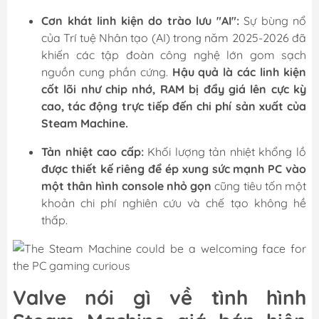
Cơn khát linh kiện do trào lưu "AI":
Sự bùng nổ
của Trí tuệ Nhân tạo (AI) trong năm 2025-2026 đã
khiến các tập đoàn công nghệ lớn gom sạch
nguồn cung phần cứng.
Hậu quả là các linh kiện
cốt lõi như chip nhớ, RAM bị đẩy giá lên cực kỳ
cao, tác động trực tiếp đến chi phí sản xuất của
Steam Machine.
Tản nhiệt cao cấp:
Khối lượng tản nhiệt khổng lồ
được thiết kế riêng để ép xung sức mạnh PC vào
một thân hình console nhỏ gọn
cũng tiêu tốn một
khoản chi phí nghiên cứu và chế tạo không hề
thấp.
Valve nói gì về tình hình