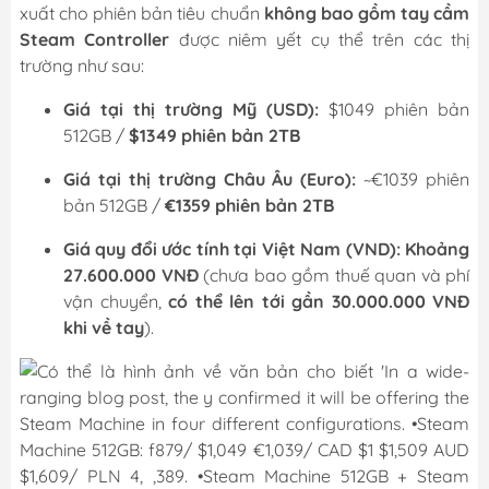
xuất cho phiên bản tiêu chuẩn
không bao gồm tay cầm
Steam Controller
được niêm yết cụ thể trên các thị
trường như sau:
Giá tại thị trường Mỹ (USD):
$1049 phiên bản
512GB /
$1349 phiên bản 2TB
Giá tại thị trường Châu Âu (Euro):
~€1039 phiên
bản 512GB /
€1359 phiên bản 2TB
Giá quy đổi ước tính tại Việt Nam (VND):
Khoảng
27.600.000 VNĐ
(chưa bao gồm thuế quan và phí
vận chuyển,
có thể lên tới gần 30.000.000 VNĐ
khi về tay
).