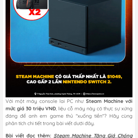
Với một máy console lai PC như
Steam Machine với
mức giá 30 triệu VNĐ
, liệu cỗ máy này có thực sự xứng
đáng để anh em game thủ "xuống tiền"? Hãy cùng
phân tích chi tiết trong bài viết dưới đây.
Bài viết đọc thêm:
Steam Machine Tăng Giá Chóng