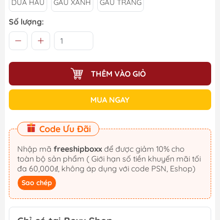
DƯA HẤU
GẤU XANH
GẤU TRẮNG
Số lượng:
THÊM VÀO GIỎ
MUA NGAY
Code Ưu Đãi
Nhập mã
freeshipboxx
để được giảm 10% cho
toàn bộ sản phẩm ( Giới hạn số tiền khuyến mãi tối
đa 60,000₫, không áp dụng với code PSN, Eshop)
Sao chép