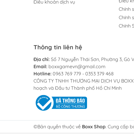
Điều 
Điều khoản dịch vụ
Chính 
Chính 
Chính 
Thông tin liên hệ
Địa chỉ:
Số 7 Nguyễn Thái Sơn, Phường 3, Gò V
Email:
boxxgamevn@gmail.com
Hotline:
0963 769 779 - 0353 379 468
CÔNG TY TNHH THƯƠNG MẠI DỊCH VỤ BOXXGAME
hoạch và Đầu tư Thành phố Hồ Chí Minh
©Bản quyền thuộc về
Boxx Shop
. Cung cấp b