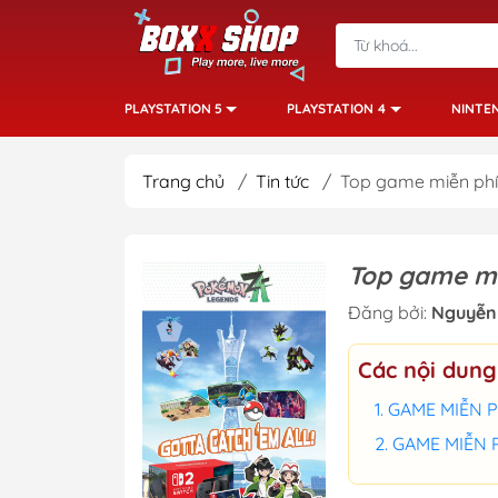
PLAYSTATION 5
PLAYSTATION 4
NINTE
Trang chủ
/
Tin tức
/
Top game miễn phí 
Top game mi
Đăng bởi:
Nguyễn
Các nội dung
GAME MIỄN P
GAME MIỄN 