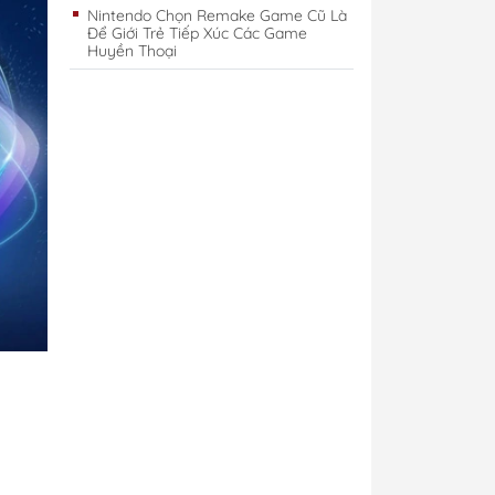
Nintendo Chọn Remake Game Cũ Là
Để Giới Trẻ Tiếp Xúc Các Game
Huyền Thoại