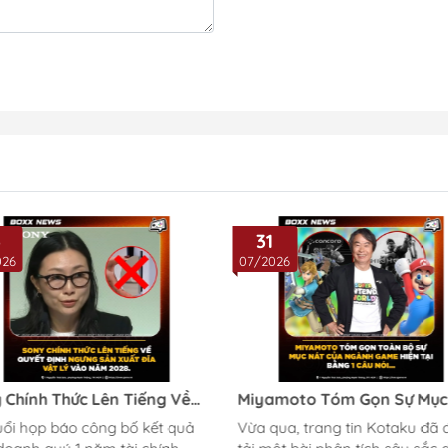
3
31
026
07/2026
 Chính Thức Lên Tiếng Về
Miyamoto Tóm Gọn Sự Mục
t Định Ngưng Sản Xuất Đĩa
Của Ngành Game Hiện Tại!
uổi họp báo công bố kết quả
Vừa qua, trang tin Kotaku đã
Lý Vào Năm 2028