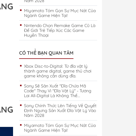
Năm 2028
ÁNG
Miyamoto Tóm Gọn Sự Mục Nát Của
Ngành Game Hiện Tại!
Nintendo Chọn Remake Game Cũ Là
Để Giới Trẻ Tiếp Xúc Các Game
Huyền Thoại
CÓ THỂ BẠN QUAN TÂM
Xbox Disc-to-Digital: Từ đĩa vật lý
thành game digital, game thủ chơi
game không cần dùng đĩa.
Sony Sẽ Sản Xuất "Đĩa Chứa Mã
Code" Thay Vì "Đĩa Vật Lý" - Tương
Lai All-Digital Là Không Thể...
Sony Chính Thức Lên Tiếng Về Quyết
ÁNG
Định Ngưng Sản Xuất Đĩa Vật Lý Vào
Năm 2028
Miyamoto Tóm Gọn Sự Mục Nát Của
Ngành Game Hiện Tại!