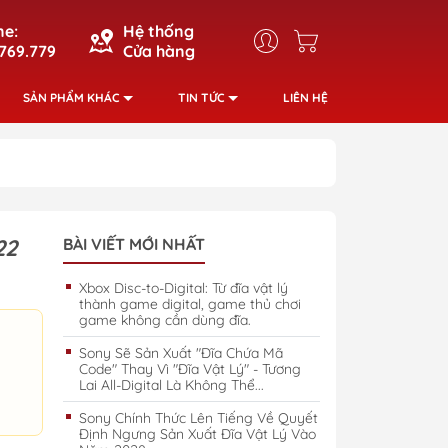
ne:
Hệ thống
769.779
Cửa hàng
SẢN PHẨM KHÁC
TIN TỨC
LIÊN HỆ
22
BÀI VIẾT MỚI NHẤT
Xbox Disc-to-Digital: Từ đĩa vật lý
thành game digital, game thủ chơi
game không cần dùng đĩa.
Sony Sẽ Sản Xuất "Đĩa Chứa Mã
Code" Thay Vì "Đĩa Vật Lý" - Tương
Lai All-Digital Là Không Thể...
Sony Chính Thức Lên Tiếng Về Quyết
Định Ngưng Sản Xuất Đĩa Vật Lý Vào