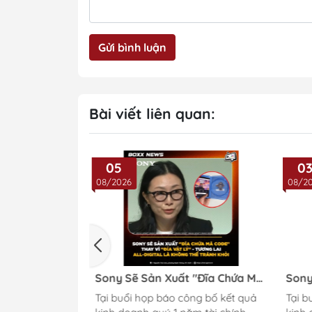
Gửi bình luận
Bài viết liên quan:
05
0
08/2026
08/2
al: Từ đĩa vật
Sony Sẽ Sản Xuất "Đĩa Chứa Mã
Sony
ital, game thủ
Code" Thay Vì "Đĩa Vật Lý" -
Quyế
 trường game
Tại buổi họp báo công bố kết quả
Tại b
cần dùng đĩa.
Tương Lai All-Digital Là Không
Vật 