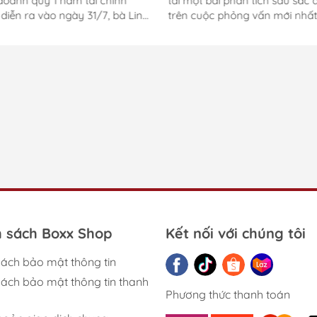
doanh quý 1 năm tài chính
tải một bài phân tích sâu sắc 
diễn ra vào ngày 31/7, bà Lin
trên cuộc phỏng vấn mới nhất
 Giám đốc Tài chính (CFO) của
huyền thoại Shigeru Miyamoto
– đã trực tiếp trả lời câu hỏi
tạp chí Famitsu. Giữa bối cảnh
quan đến lộ trình ngừng sản
ngành công nghiệp game đan
đĩa vật lý của PlayStation. Đây
chìm trong khủng hoảng trầm
n đầu tiên lãnh đạo cấp cao
trọng với những làn sóng sa th
phát biểu công khai sau khi
các studio đóng cửa hàng loạt
 tin về cột mốc 2028 tạo ra
những bom tấn xịt ngòi, Ninte
 luồng tranh luận trong cộng
vẫn ung dung đứng vững rực 
ame thủ toàn cầu. Bà Lin
như một ngoại lệ duy nhất. Bí quyết
hẳng định: "Chúng tôi sẽ thận
của Nintendo là gì? Miyamoto
 tiến hành bước...
châm biếm thẳng mặt những l
mòn tàn phá ngành game hiệ
chỉ bằng vài phát...
h sách Boxx Shop
Kết nối với chúng tôi
sách bảo mật thông tin
sách bảo mật thông tin thanh
Phương thức thanh toán