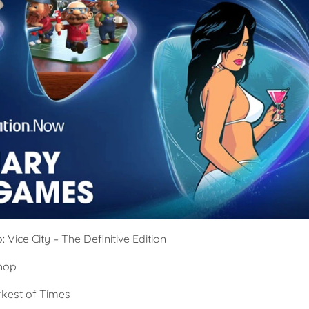
: Vice City – The Definitive Edition
shop
rkest of Times