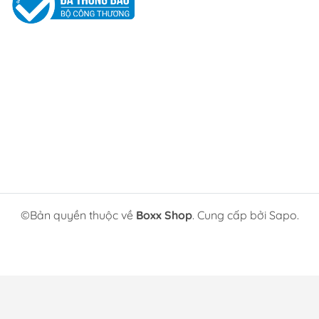
chuyên dụng.
Nhanh chóng ghép nối, chơi trên và chuyển đổi
giữa các thiết bị bao gồm Xbox Series X | S, Xbox
One, Windows 10 PC và Android, IO.S qua
bluetooth và USB receiver dùng chung với dòng
xbox one s.
HƯỚNG DẪN ĐẶT HÀNG:
Quý khách vui lòng xem kĩ phân loại gồm (Màu
sắc, Mã sản phẩm...) mình đã chọn trước khi đặt
hàng để tránh nhầm lẫn.
©Bản quyền thuộc về
Boxx Shop
. Cung cấp bởi Sapo.
CHÍNH SÁCH MUA HÀNG:
Tặng kèm quà tặng ngẫu nhiên.
Hỗ trợ sửa chữa với mức phí ưu đãi (Đối với sản
phẩm đã hết thời gian bảo hành).