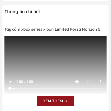
Thông tin chi tiết
Tay cầm xbox series x bản Limited Forza Horizon 5
MÔ TẢ SẢN PHẨM:
XEM THÊM