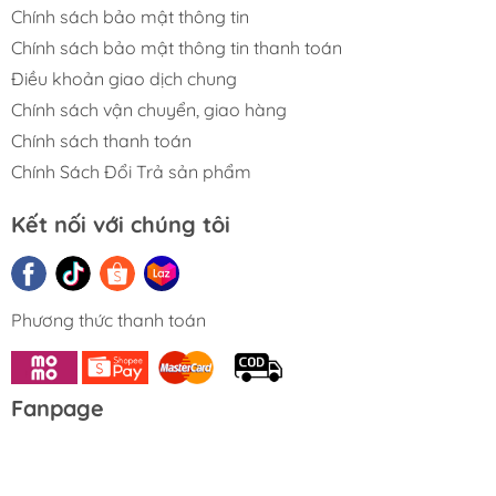
- Hỗ trợ game FPS không "dead zone", hỗ trợ ngắm, tùy
Chính sách bảo mật thông tin
chỉnh Curved ( đồ trì, nhạy của Analog ).
Chính sách bảo mật thông tin thanh toán
- Trang bị 4 nút bấm ở lưng (Back Button) cho khả năng
Điều khoản giao dịch chung
macro mà tùy chỉnh phím mà tay cầm zin không có.
Chính sách vận chuyển, giao hàng
Chính sách thanh toán
- Sử dụng được dock sạc.
Chính Sách Đổi Trả sản phẩm
- Các tính năng phụ trợ khác như : Cài đặt qua phần
mềm, Macro, Update, Turbo, LED Trên tay cầm, Màn
Kết nối với chúng tôi
hình, Tùy chỉnh Trigger, Analog....
===================
Phương thức thanh toán
Trọn Bộ Sản Phẩm Gồm :
- Tay Cầm Flydigi APEX 4 Wukong x 1
Fanpage
- USB Receiver cho tay cầm x 1
- Cáp Sạc x 1