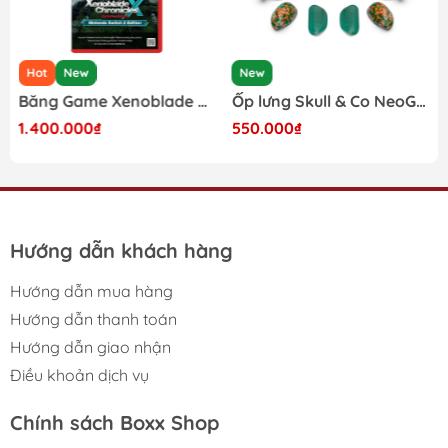
và cài đặt hình động trên tay cầm cực thú vị.
- Sử dụng nút bấm cơ hành trình thấp và Hybrid Dpad.
Hot
New
New
- Sử dụng được trên Nintendo Switch, PC, Laptop, Steam
Băng Game Xenoblade Chronicles X Definitive Edition Nintendo Switch 2
Ốp lưng Skull & Co NeoGrip cho Nintendo Switch 2 phiên bản Splatoon Raiders
Deck, Rog Ally.
1.400.000₫
550.000₫
- Kết nối : Bluetooth, Cắm Dây, USB Receiver
- Thiết kế Form cầm công thái học, thoải mái khi sử
dụng trong thời gian lâu.
Hướng dẫn khách hàng
- Trang bị tính năng Force Feedback Triggers : Có cơ
chế phản hồi lực bấm hoạt động tương tự như Adaptive
Hướng dẫn mua hàng
Trigger trên tay cầm PS5.
Hướng dẫn thanh toán
- Công Nghệ Nearlink cho Polling rate lên đến 2000Hz
Hướng dẫn giao nhận
trong điều kiện hoàn hảo.
Điều khoản dịch vụ
- Hỗ trợ Gyro và Giả lập Gyro trên PC.
Chính sách Boxx Shop