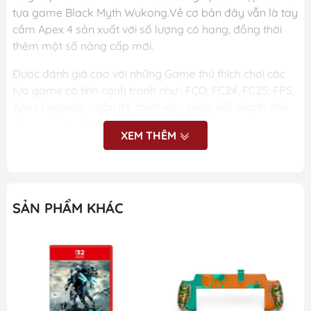
tựa game Black Myth Wukong.Về cơ bản đây vẫn là tay
cầm Apex 4 sản xuất với số lượng có hạng, đồng thời
thêm một số nâng cấp mới.
Được đánh giá cao với những Game thủ thích chơi các
tựa game có tính cạnh tranh như : FCO, FC24, FC25, FPS,
Apex Legends,... cần độ chính xác, phản hồi nhanh đến
từng mili giây thì đây xứng đáng là chiếc tay cầm lên
XEM THÊM
ngôi Vương top đầu trong phân khúc.
===================
- Sử dụng Analog công nghệ độc quyền do hãng tự sản
SẢN PHẨM KHÁC
xuất, có khả năng tùy chỉnh lực xoay, độ lệch tâm, biên
độ Analog bằng vòng xoay kim loại ngay cụm Analog.
- Vòng Ring kim loại giúp giảm ma sát và xoay cần
mượt hơn.
- Trang bị màn hình LCD giúp hiện thị thông số trực quan