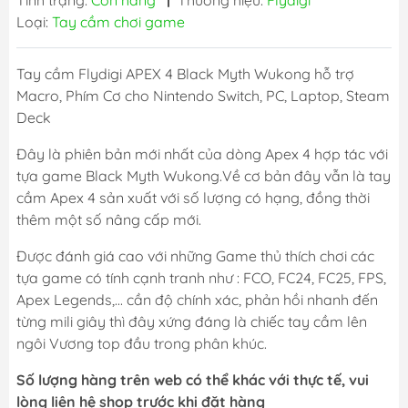
Tình trạng:
Còn hàng
|
Thương hiệu:
Flydigi
Loại:
Tay cầm chơi game
Tay cầm Flydigi APEX 4 Black Myth Wukong hỗ trợ
Macro, Phím Cơ cho Nintendo Switch, PC, Laptop, Steam
Deck
Đây là phiên bản mới nhất của dòng Apex 4 hợp tác với
tựa game Black Myth Wukong.Về cơ bản đây vẫn là tay
cầm Apex 4 sản xuất với số lượng có hạng, đồng thời
thêm một số nâng cấp mới.
Được đánh giá cao với những Game thủ thích chơi các
tựa game có tính cạnh tranh như : FCO, FC24, FC25, FPS,
Apex Legends,... cần độ chính xác, phản hồi nhanh đến
từng mili giây thì đây xứng đáng là chiếc tay cầm lên
ngôi Vương top đầu trong phân khúc.
Số lượng hàng trên web có thể khác với thực tế, vui
lòng liên hệ shop trước khi đặt hàng