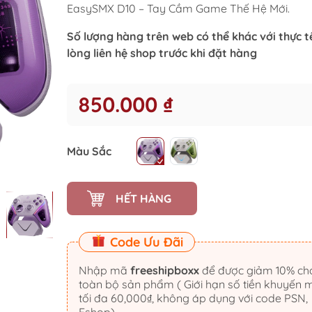
EasySMX D10 – Tay Cầm Game Thế Hệ Mới.
Số lượng hàng trên web có thể khác với thực tế
lòng liên hệ shop trước khi đặt hàng
850.000 ₫
Màu Sắc
HẾT HÀNG
Code Ưu Đãi
Nhập mã
freeshipboxx
để được giảm 10% cho
toàn bộ sản phẩm ( Giới hạn số tiền khuyến 
tối đa 60,000₫, không áp dụng với code PSN,