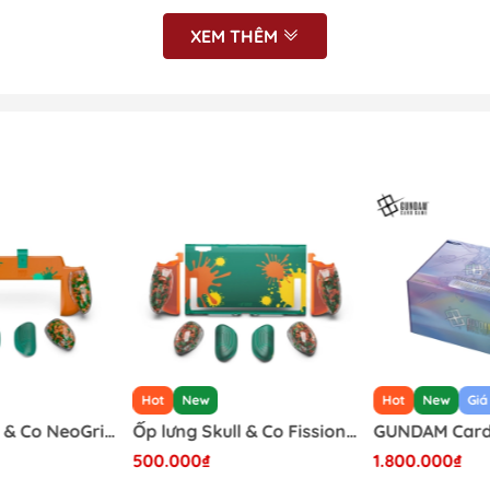
“đã tay”, phản hồi nhanh, chuẩn xác.
XEM THÊM
ông dây
ch, iOS, Android
Hot
New
Hot
New
Giá
Ốp lưng Skull & Co NeoGrip cho Nintendo Switch 2 phiên bản Splatoon Raiders
Ốp lưng Skull & Co FissionGrip cho Nintendo Switch 2 phiên bản Splatoon Raiders
500.000₫
1.800.000₫