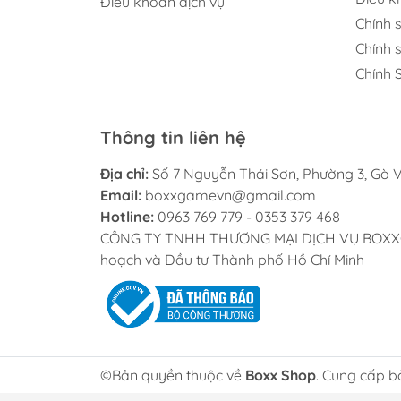
Điều khoản dịch vụ
- Sản phẩm được bảo hành trong vòng 12 thá
Chính 
Chính 
Chính 
Thông tin liên hệ
Địa chỉ:
Số 7 Nguyễn Thái Sơn, Phường 3, Gò V
Email:
boxxgamevn@gmail.com
Hotline:
0963 769 779 - 0353 379 468
CÔNG TY TNHH THƯƠNG MẠI DỊCH VỤ BOXXGAME
hoạch và Đầu tư Thành phố Hồ Chí Minh
©Bản quyền thuộc về
Boxx Shop
. Cung cấp b