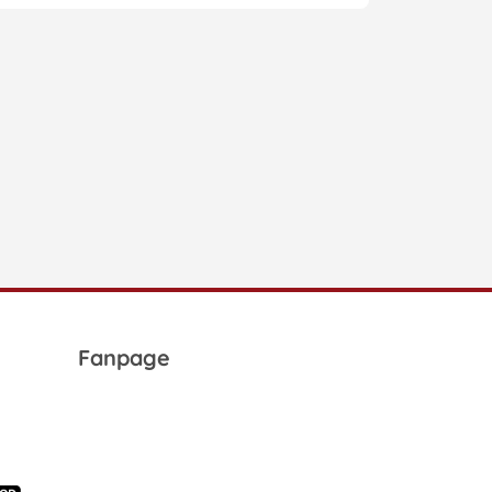
ng để tránh nhầm lẫn.
Fanpage
ợp lỗi nghiêm trọng.