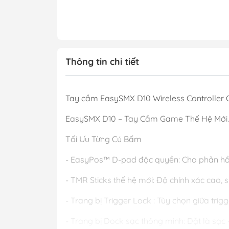
Thông tin chi tiết
Tay cầm EasySMX D10 Wireless Controller C
EasySMX D10 – Tay Cầm Game Thế Hệ Mới.
Tối Ưu Từng Cú Bấm
- EasyPos™ D-pad độc quyền: Cho phản hồi 
- TMR Sticks thế hệ mới: Độ chính xác cao, si
- Trang bị Trigger Lock : Tùy chọn giữa tri
- Trang bị Dock sạc thông minh: Đặt là sạc 