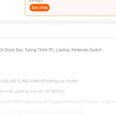
Eshop)
Sao chép
ó Dock Sạc, Tương Thích PC, Laptop, Nintendo Switch
siêu tốc & điều khiển 8 hướng cực chuẩn.
êu bền, polling rate lên tới 1000Hz.
gger Hall Effect siêu nhạy & Trigger Microswitch 1 chạm mượt m
– nhấc là kết nối. Luôn sẵn sàng chiến game!