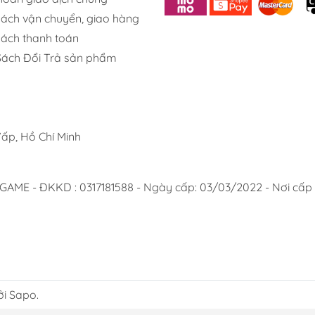
ng trong các lỗi được xác định là do nhà sản xuất.
sách vận chuyển, giao hàng
sách thanh toán
Sách Đổi Trả sản phẩm
ấp, Hồ Chí Minh
 - ĐKKD : 0317181588 - Ngày cấp: 03/03/2022 - Nơi cấp :
ởi Sapo.