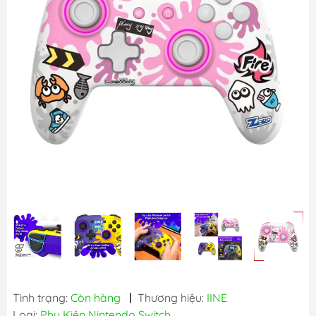
Tình trạng:
Còn hàng
|
Thương hiệu:
IINE
Loại:
Phụ Kiện Nintendo Switch