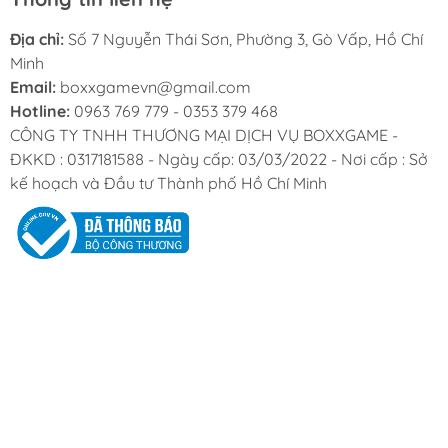
- Ngoài thời gian bảo hành sẽ được hỗ trợ sửa chữa với
Địa chỉ:
Số 7 Nguyễn Thái Sơn, Phường 3, Gò Vấp, Hồ Chí
mức phí ưu đãi.
Minh
Email:
boxxgamevn@gmail.com
Hotline:
0963 769 779 - 0353 379 468
CÔNG TY TNHH THƯƠNG MẠI DỊCH VỤ BOXXGAME -
ĐKKD : 0317181588 - Ngày cấp: 03/03/2022 - Nơi cấp : Sở
kế hoạch và Đầu tư Thành phố Hồ Chí Minh