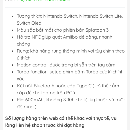
Tương thích: Nintendo Switch, Nintendo Switch Lite,
Switch Oled
Màu sắc bắt mắt cho phiên bản Splatoon 3.
Hỗ trợ NFC giúp quét Amiibo dễ dàng, nhanh
chóng
Rung: khả năng rung thông minh với tùy chỉnh theo
ý thích.
Motion control: được trang bị sẵn trên tay cầm
Turbo function: setup phím bấm Turbo cực kì chính
xác
Kết nối: Bluetooth hoặc cáp Type C ( có thể cắm
cáp để chơi game trên PC )
Pin: 600mAh, khoảng 8-10h chơi.( tùy thuộc và mức
độ rung )
Số lượng hàng trên web có thể khác với thực tế, vui
lòng liên hệ shop trước khi đặt hàng