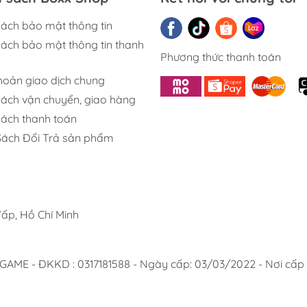
or lẫn người chơi Pokémon TCG English.
sách bảo mật thông tin
sách bảo mật thông tin thanh
ủa Temporal Forces Boo
Phương thức thanh toán
khoản giao dịch chung
h Hãng English
sách vận chuyển, giao hàng
sách thanh toán
Sách Đổi Trả sản phẩm
 từng pack.
ấp, Hồ Chí Minh
t & Future Pokémon ex
 - ĐKKD : 0317181588 - Ngày cấp: 03/03/2022 - Nơi cấp :
p dẫn: