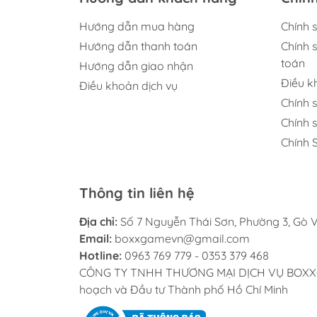
Đây là expansion cực hot dành cho collect
Hướng dẫn mua hàng
Chính 
Hướng dẫn thanh toán
Chính 
⚡ Điểm Nổi Bật C
toán
Hướng dẫn giao nhận
Điều 
Điều khoản dịch vụ
🎴 Booster Pack Chín
Chính 
Chính 
Mỗi booster pack bao gồm:
Chính 
✔️ 10 cards Pokémon TCG
✔️ 1 Basic Energy
✔️ 1 Pokémon TCG Live code card
Thông tin liên hệ
✨ Nội dung cards thay đổi ngẫu nhiên theo
Địa chỉ:
Số 7 Nguyễn Thái Sơn, Phường 3, Gò V
Email:
boxxgamevn@gmail.com
🌟 Cơ Hội Săn Ancien
Hotline:
0963 769 779 - 0353 379 468
CÔNG TY TNHH THƯƠNG MẠI DỊCH VỤ BOXXGAME
Temporal Forces nổi bật với nhiều rarity hấ
hoạch và Đầu tư Thành phố Hồ Chí Minh
🔥 Walking Wake ex