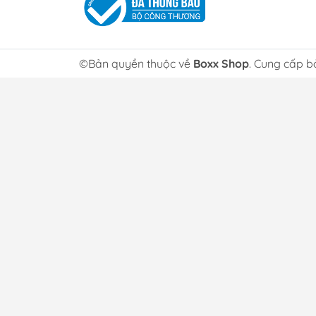
🔥 Iron Leaves ex
🔥 Raging Bolt ex
🔥 Illustration Rare
©Bản quyền thuộc về
Boxx Shop
. Cung cấp b
🔥 Special Illustration Rare
🔥 ACE SPEC cards
Expansion sở hữu nhiều artwork collector 
⏳ Expansion Đậm Chất
Temporal Forces được yêu thích nhờ:
✔️ Ancient Pokémon cực ngầu
✔️ Future Pokémon phong cách sci-fi
✔️ Pull hits hấp dẫn
✔️ Artwork hiện đại đẹp mắt
✔️ Giá trị collector cao
Đây là một trong những set Scarlet & Vio