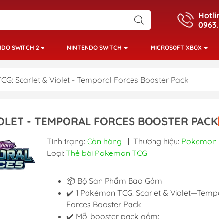
Hotli
0963.
NDO SWITCH 2
NINTENDO SWITCH
MICROSOFT XBOX
G: Scarlet & Violet - Temporal Forces Booster Pack
OLET - TEMPORAL FORCES BOOSTER PACK
Tình trạng:
Còn hàng
|
Thương hiệu:
Pokemon
Loại:
Thẻ bài Pokemon TCG
📦 Bộ Sản Phẩm Bao Gồm
✔️ 1 Pokémon TCG: Scarlet & Violet—Temp
Forces Booster Pack
✔️ Mỗi booster pack gồm: