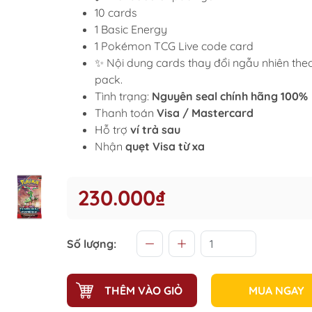
10 cards
1 Basic Energy
1 Pokémon TCG Live code card
✨ Nội dung cards thay đổi ngẫu nhiên the
pack.
Tình trạng:
Nguyên seal chính hãng 100%
Thanh toán
Visa / Mastercard
Hỗ trợ
ví trả sau
Nhận
quẹt Visa từ xa
230.000₫
Số lượng:
THÊM VÀO GIỎ
MUA NGAY