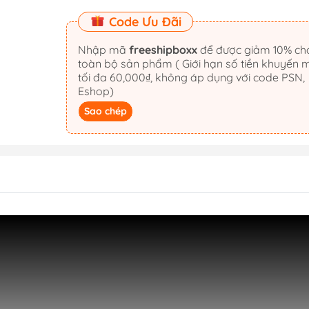
Code Ưu Đãi
Nhập mã
freeshipboxx
để được giảm 10% cho
toàn bộ sản phẩm ( Giới hạn số tiền khuyến 
tối đa 60,000₫, không áp dụng với code PSN,
Eshop)
Sao chép