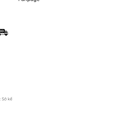
ster Pack
 Sở kế