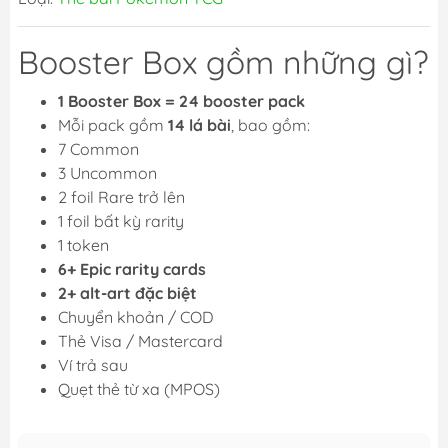
Booster Box gồm những gì?
1 Booster Box = 24 booster pack
Mỗi pack gồm
14 lá bài
, bao gồm:
7 Common
3 Uncommon
2 foil Rare trở lên
1 foil bất kỳ rarity
1 token
6+ Epic rarity cards
2+ alt-art đặc biệt
Chuyển khoản / COD
Thẻ Visa / Mastercard
Ví trả sau
Quẹt thẻ từ xa (MPOS)