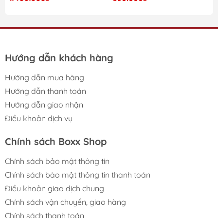
Người chơi sẽ được sưu tầm và chiến đấu cùng hàng
loạt Champion biểu tượng của Runeterra với gameplay
chiến thuật hấp dẫn cùng artwork cực kỳ chất lượng.
Expansion nổi bật với sự xuất hiện của nhiều Champion
nổi tiếng như:
Hướng dẫn khách hàng
Jinx
Hướng dẫn mua hàng
Yasuo
Hướng dẫn thanh toán
Ahri
Hướng dẫn giao nhận
Lux
Điều khoản dịch vụ
Zed
Vi
Chính sách Boxx Shop
Lee Sin
Chính sách bảo mật thông tin
Đây là sản phẩm cực kỳ được cộng đồng fan League
Chính sách bảo mật thông tin thanh toán
of Legends và TCG collector mong chờ.
Điều khoản giao dịch chung
⚡ Điểm Nổi Bật Của
Chính sách vận chuyển, giao hàng
Chính sách thanh toán