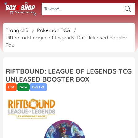
Trang chủ
/
Pokemon TCG
/
Riftbound: League of Legends TCG Unleased Booster
Box
RIFTBOUND: LEAGUE OF LEGENDS TCG
UNLEASED BOOSTER BOX
Hot
New
Giá Tốt