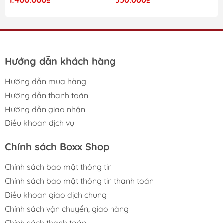
Expansion nổi bật với:
Origin Forme Palkia VSTAR
Origin Forme Dialga VSTAR
Machamp V
Hướng dẫn khách hàng
Hisuian Samurott VSTAR
Darkrai VSTAR
Hướng dẫn mua hàng
Starmie V Trainer Gallery
Hướng dẫn thanh toán
Đây là booster box Sword & Shield cực kỳ được yêu
Hướng dẫn giao nhận
thích bởi collector và người chơi Pokémon TCG.
Điều khoản dịch vụ
Chính sách Boxx Shop
🌟 Điểm Nổi Bật Của
Chính sách bảo mật thông tin
Astral Radiance
Chính sách bảo mật thông tin thanh toán
Booster Box
Điều khoản giao dịch chung
Chính sách vận chuyển, giao hàng
Chính sách thanh toán