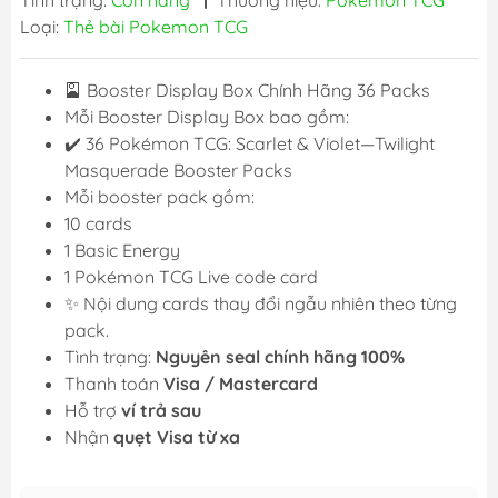
Tình trạng:
Còn hàng
|
Thương hiệu:
Pokemon TCG
Loại:
Thẻ bài Pokemon TCG
🎴 Booster Display Box Chính Hãng 36 Packs
Mỗi Booster Display Box bao gồm:
✔️ 36 Pokémon TCG: Scarlet & Violet—Twilight
Masquerade Booster Packs
Mỗi booster pack gồm:
10 cards
1 Basic Energy
1 Pokémon TCG Live code card
✨ Nội dung cards thay đổi ngẫu nhiên theo từng
pack.
Tình trạng:
Nguyên seal chính hãng 100%
Thanh toán
Visa / Mastercard
Hỗ trợ
ví trả sau
Nhận
quẹt Visa từ xa