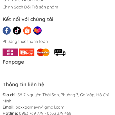
🎴 Booster Display Box
Chính Sách Đổi Trả sản phẩm
Chính Hãng 36 Packs
Kết nối với chúng tôi
Mỗi Booster Display Box bao gồm:
✔️ 36 Pokémon TCG: Sword & Shield—Astral Radiance
Booster Packs
Phương thức thanh toán
Mỗi booster pack gồm:
10 cards
Fanpage
1 Basic Energy
1 Pokémon TCG Live code card
✨ Nội dung cards thay đổi ngẫu nhiên theo từng pack.
Thông tin liên hệ
Địa chỉ:
Số 7 Nguyễn Thái Sơn, Phường 3, Gò Vấp, Hồ Chí
⚡ Cơ Hội Săn Pokémon
Minh
VSTAR & Trainer Gallery
Email:
boxxgamevn@gmail.com
Hotline:
0963 769 779 - 0353 379 468