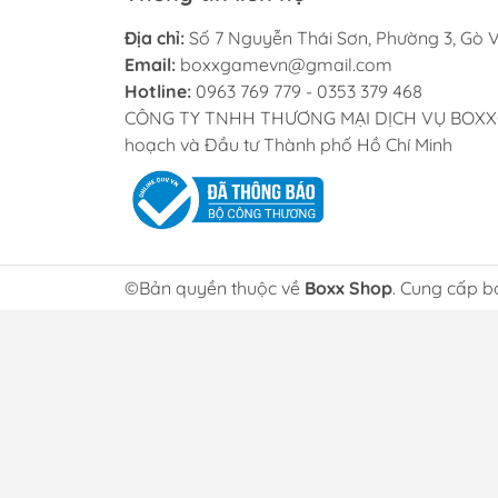
Chủ đề Mega Gardevo
Địa chỉ:
Số 7 Nguyễn Thái Sơn, Phường 3, Gò V
Email:
boxxgamevn@gmail.com
Mega Gardevoir
là một trong những Mega E
Hotline:
0963 769 779 - 0353 379 468
CÔNG TY TNHH THƯƠNG MẠI DỊCH VỤ BOXXGAME
Thiết kế box mang phong cách thanh lịch, hu
hoạch và Đầu tư Thành phố Hồ Chí Minh
Cơ hội pull các chas
Mỗi booster pack mở ra cơ hội sở hữu:
Mega Lucario ex
©Bản quyền thuộc về
Boxx Shop
. Cung cấp b
Mega Gardevoir ex
Full Art hiếm
Illustration Rare
Secret Rare
Hyper Rare
Bộ sản phẩm b