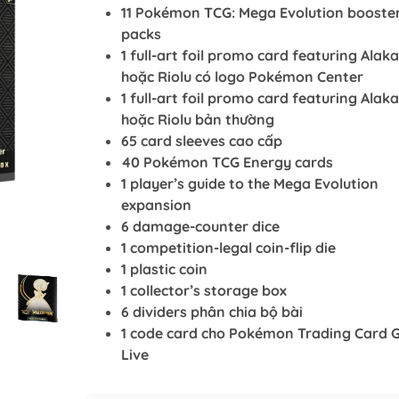
11 Pokémon TCG: Mega Evolution booste
packs
1 full-art foil promo card featuring Ala
hoặc Riolu có logo Pokémon Center
1 full-art foil promo card featuring Ala
hoặc Riolu bản thường
65 card sleeves cao cấp
40 Pokémon TCG Energy cards
1 player’s guide to the Mega Evolution
expansion
6 damage-counter dice
1 competition-legal coin-flip die
1 plastic coin
1 collector’s storage box
6 dividers phân chia bộ bài
1 code card cho Pokémon Trading Card
Live