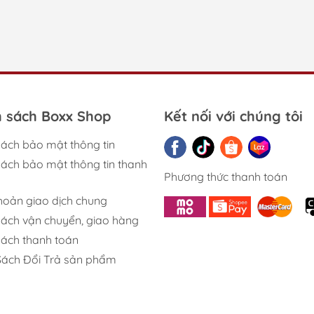
or và player Pokémon TCG đang tìm kiếm một ETB cao cấp, giớ
volution thế hệ mới, nơi các Pokémon ex sở hữu lượng HP kh
ủa Pokémon Mega Evolu
h sách Boxx Shop
Kết nối với chúng tôi
ner Box
sách bảo mật thông tin
sách bảo mật thông tin thanh
Phương thức thanh toán
Center độc quyền
khoản giao dịch chung
sách vận chuyển, giao hàng
sách thanh toán
Sách Đổi Trả sản phẩm