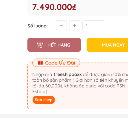
7.490.000₫
Số lượng:
HẾT HÀNG
MUA NGAY
Code Ưu Đãi
Nhập mã
freeshipboxx
để được giảm 10% cho
toàn bộ sản phẩm ( Giới hạn số tiền khuyến 
tối đa 60,000₫, không áp dụng với code PSN,
Eshop)
Sao chép