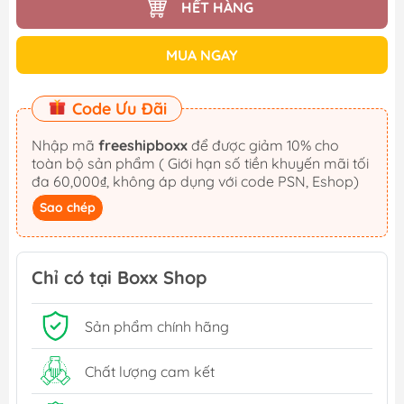
HẾT HÀNG
MUA NGAY
Code Ưu Đãi
Nhập mã
freeshipboxx
để được giảm 10% cho
toàn bộ sản phẩm ( Giới hạn số tiền khuyến mãi tối
đa 60,000₫, không áp dụng với code PSN, Eshop)
Sao chép
Chỉ có tại Boxx Shop
Sản phẩm chính hãng
Chất lượng cam kết