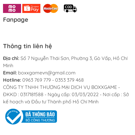
Fanpage
Thông tin liên hệ
Địa chỉ:
Số 7 Nguyễn Thái Sơn, Phường 3, Gò Vấp, Hồ Chí
Minh
Email:
boxxgamevn@gmail.com
Hotline:
0963 769 779 - 0353 379 468
CÔNG TY TNHH THƯƠNG MẠI DỊCH VỤ BOXXGAME -
ĐKKD : 0317181588 - Ngày cấp: 03/03/2022 - Nơi cấp : Sở
kế hoạch và Đầu tư Thành phố Hồ Chí Minh