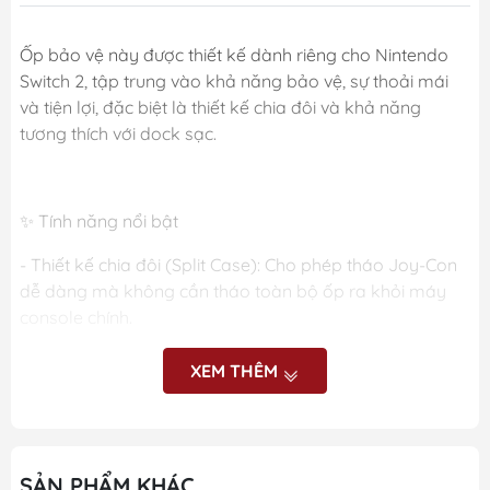
Ốp bảo vệ này được thiết kế dành riêng cho Nintendo
Switch 2, tập trung vào khả năng bảo vệ, sự thoải mái
và tiện lợi, đặc biệt là thiết kế chia đôi và khả năng
tương thích với dock sạc.
✨ Tính năng nổi bật
- Thiết kế chia đôi (Split Case): Cho phép tháo Joy-Con
dễ dàng mà không cần tháo toàn bộ ốp ra khỏi máy
console chính.
- Sử dụng chân đế (Kickstand) linh hoạt: Có rãnh cắt
XEM THÊM
hình chữ U ở mặt sau để sử dụng hoàn toàn chân đế tích
hợp cho việc chơi game ổn định trên bàn.
SẢN PHẨM KHÁC