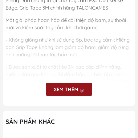
Miếng Dán chống trượt cho Tay cầm PS5 Dualsense
Edge, Grip Tape 3M chính hãng TALONGAMES
Một giải pháp hoàn hảo để cải thiện độ bám, sự thoải
mái và kiểm soát tay cầm khi chơi game.
- Không giống như khi sử dụng ốp, bọc tay cầm : Miếng
dán Grip Tape không làm giảm độ bám, giảm độ rung,
ảnh hưởng tới thao tác bấm nút.
- Được sản xuất từ chất liệu 3M cao cấp chính hãng,
miếng dán này không chỉ đảm bảo độ bền bỉ mà còn
cung cấp khả năng chống trượt tối ưu cho tay cầm PS5
của bạn.
XEM THÊM
Đặc điểm nổi bật:
SẢN PHẨM KHÁC
- Chất liệu 3M chính hãng: Miếng dán được sản xuất từ
chất liệu 3M cao cấp, nổi tiếng với độ bền và khả năng