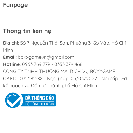
Fanpage
Thông tin liên hệ
Địa chỉ:
Số 7 Nguyễn Thái Sơn, Phường 3, Gò Vấp, Hồ Chí
Minh
Email:
boxxgamevn@gmail.com
Hotline:
0963 769 779 - 0353 379 468
CÔNG TY TNHH THƯƠNG MẠI DỊCH VỤ BOXXGAME -
ĐKKD : 0317181588 - Ngày cấp: 03/03/2022 - Nơi cấp : Sở
kế hoạch và Đầu tư Thành phố Hồ Chí Minh