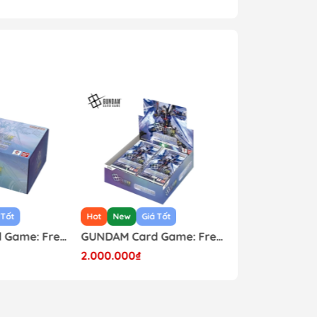
để tránh nhầm lẫn ạ.
 Tốt
Hot
New
Giá Tốt
Hot
New
GUNDAM Card Game: Freedom Ascension GD-05 Custom Deck Build Box Japanese
GUNDAM Card Game: Freedom Ascension GD-05 Japanese Booster Box
2.000.000₫
1.650.000₫