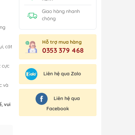
Giao hàng nhanh
chóng
àng
Hỗ trợ mua hàng
i, cát
0353 379 468
 cực
Liên hệ qua Zalo
c và
Liên hệ qua
, vui
Facebook