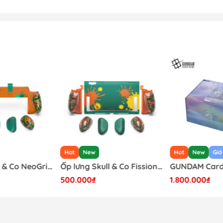
( Màu sắc, Mã Sản phẩm,...) mình đã chọn trước khi đặt hàng 
Hot
New
Hot
New
Giá
Ốp lưng Skull & Co NeoGrip cho Nintendo Switch 2 phiên bản Splatoon Raiders
Ốp lưng Skull & Co FissionGrip cho Nintendo Switch 2 phiên bản Splatoon Raiders
500.000₫
1.800.000₫