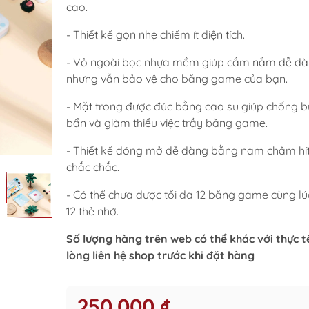
cao.
- Thiết kế gọn nhẹ chiếm ít diện tích.
- Vỏ ngoài bọc nhựa mềm giúp cầm nắm dễ d
nhưng vẫn bảo vệ cho băng game của bạn.
- Mặt trong được đúc bằng cao su giúp chống bụ
bẩn và giảm thiểu việc trầy băng game.
- Thiết kế đóng mở dễ dàng bằng nam châm hít
chắc chắc.
- Có thể chưa được tối đa 12 băng game cùng lú
12 thẻ nhớ.
Số lượng hàng trên web có thể khác với thực tế
lòng liên hệ shop trước khi đặt hàng
250.000 ₫