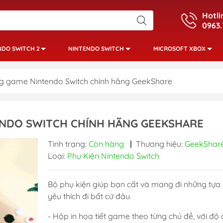
Hotli
0963.
NDO SWITCH 2
NINTENDO SWITCH
MICROSOFT XBOX
 game Nintendo Switch chính hãng GeekShare
NDO SWITCH CHÍNH HÃNG GEEKSHARE
Tình trạng:
Còn hàng
|
Thương hiệu:
GeekShar
Loại:
Phụ Kiện Nintendo Switch
Bộ phụ kiện giúp bạn cất và mang đi những tự
yêu thích đi bất cứ đâu.
- Hộp in họa tiết game theo từng chủ đề, với độ ch