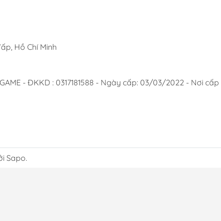
ấp, Hồ Chí Minh
 - ĐKKD : 0317181588 - Ngày cấp: 03/03/2022 - Nơi cấp :
ởi Sapo.