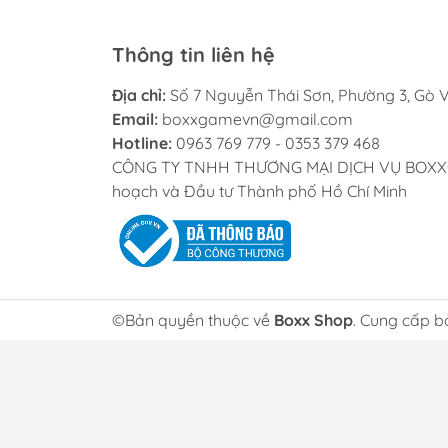
Thông tin liên hệ
Địa chỉ:
Số 7 Nguyễn Thái Sơn, Phường 3, Gò V
Email:
boxxgamevn@gmail.com
Hotline:
0963 769 779 - 0353 379 468
CÔNG TY TNHH THƯƠNG MẠI DỊCH VỤ BOXXGAME
hoạch và Đầu tư Thành phố Hồ Chí Minh
©Bản quyền thuộc về
Boxx Shop
. Cung cấp b