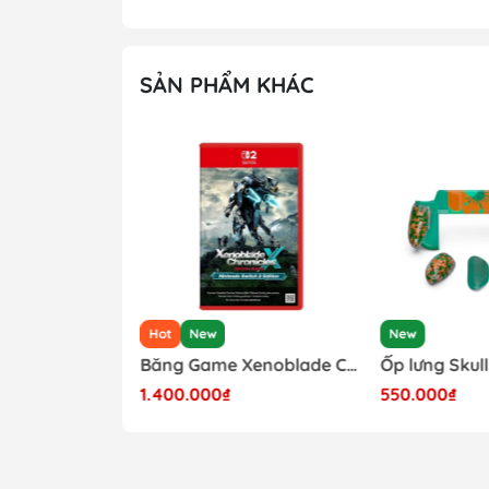
HƯỚNG DẪN ĐẶT HÀNG :
- Quý khách vui lòng xem kĩ phân loại gồm 
SẢN PHẨM KHÁC
Hot
New
New
Băng Game Xenoblade Chronicles Definitive Edition Nintendo Switch 2
Băng Game Xenoblade Chronicles X Definitive Edition Nintendo Switch 2
1.400.000₫
550.000₫