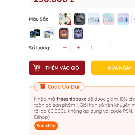
Màu Sắc
Số lượng:
THÊM VÀO GIỎ
MUA NGAY
Code Ưu Đãi
Nhập mã
freeshipboxx
để được giảm 10% cho
toàn bộ sản phẩm ( Giới hạn số tiền khuyến 
tối đa 60,000₫, không áp dụng với code PSN,
Eshop)
Sao chép