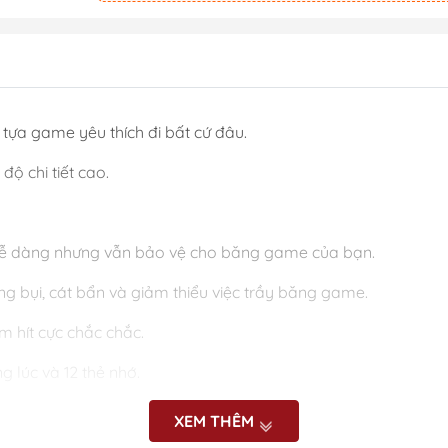
tựa game yêu thích đi bất cứ đâu.
độ chi tiết cao.
ễ dàng nhưng vẫn bảo vệ cho băng game của bạn.
g bụi, cát bẩn và giảm thiểu việc trầy băng game.
 hít cực chắc chắc.
 lúc và 12 thẻ nhớ.
XEM THÊM