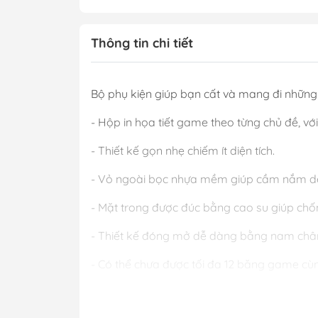
Thông tin chi tiết
Bộ phụ kiện giúp bạn cất và mang đi những 
- Hộp in họa tiết game theo từng chủ đề, với 
- Thiết kế gọn nhẹ chiếm ít diện tích.
- Vỏ ngoài bọc nhựa mềm giúp cầm nắm d
- Mặt trong được đúc bằng cao su giúp chốn
- Thiết kế đóng mở dễ dàng bằng nam châm
- Có thể chưa được tối đa 12 băng game cùng
========================