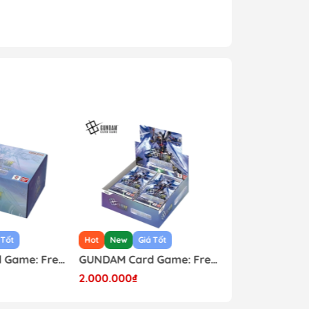
sản phẩm sáng lên màu xanh báo hiệu cho
Đèn báo sẽ chuyển sang màu đỏ báo hiệu
 cất Joycon, Pro Controller mà không cần
 Tốt
Hot
New
Giá Tốt
Hot
New
GUNDAM Card Game: Freedom Ascension GD-05 Custom Deck Build Box Japanese
GUNDAM Card Game: Freedom Ascension GD-05 Japanese Booster Box
2.000.000₫
1.650.000₫