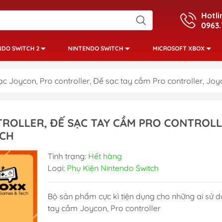
Hotli
0963.
NDO SWITCH 2
NINTENDO SWITCH
MICROSOFT XBOX
c Joycon, Pro controller, Đế sạc tay cầm Pro controller, Jo
ROLLER, ĐẾ SẠC TAY CẦM PRO CONTROLL
TCH
Tình trạng:
Hết hàng
Loại:
Phụ Kiện Nintendo Switch
Bộ sản phẩm cực kì tiện dụng cho những ai sử 
tay cầm Joycon, Pro controller