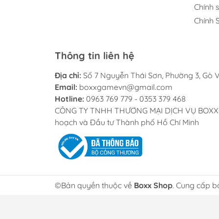
Chính 
Chính 
Thông tin liên hệ
Địa chỉ:
Số 7 Nguyễn Thái Sơn, Phường 3, Gò V
Email:
boxxgamevn@gmail.com
Hotline:
0963 769 779 - 0353 379 468
CÔNG TY TNHH THƯƠNG MẠI DỊCH VỤ BOXXGAME
hoạch và Đầu tư Thành phố Hồ Chí Minh
©Bản quyền thuộc về
Boxx Shop
. Cung cấp b