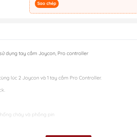
Sao chép
sử dụng tay cầm Joycon, Pro controller
ùng lúc 2 Joycon và 1 tay cầm Pro Controller.
ck.
chống cháy và phồng pin