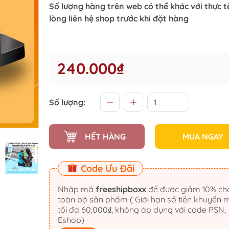
Số lượng hàng trên web có thể khác với thực tế
lòng liên hệ shop trước khi đặt hàng
240.000₫
Số lượng:
HẾT HÀNG
MUA NGAY
Code Ưu Đãi
Nhập mã
freeshipboxx
để được giảm 10% cho
toàn bộ sản phẩm ( Giới hạn số tiền khuyến 
tối đa 60,000₫, không áp dụng với code PSN,
Eshop)