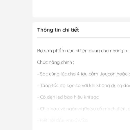
Thông tin chi tiết
Bộ sản phẩm cực kì tiện dụng cho những ai 
Chức năng chính :
- Sạc cùng lúc cho 4 tay cầm Joycon hoặc c
- Tăng tốc độ sạc so với khi không dùng do
- Có đèn led báo hiệu khi sạc
- Chip bảo vệ ngăn ngừa sự cố mạch điện, 
- Kết nối đầu vào 5v/2a