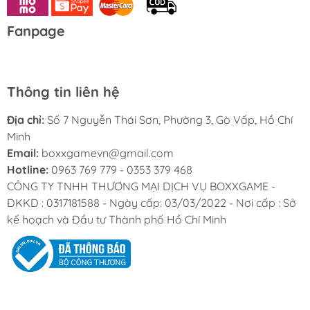
Fanpage
Thông tin liên hệ
Địa chỉ:
Số 7 Nguyễn Thái Sơn, Phường 3, Gò Vấp, Hồ Chí
Minh
Email:
boxxgamevn@gmail.com
Hotline:
0963 769 779 - 0353 379 468
CÔNG TY TNHH THƯƠNG MẠI DỊCH VỤ BOXXGAME -
ĐKKD : 0317181588 - Ngày cấp: 03/03/2022 - Nơi cấp : Sở
kế hoạch và Đầu tư Thành phố Hồ Chí Minh