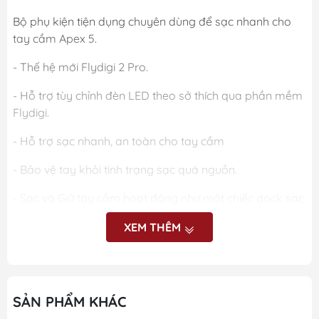
Bộ phụ kiện tiện dụng chuyên dùng để sạc nhanh cho
tay cầm Apex 5.
- Thế hệ mới Flydigi 2 Pro.
- Hỗ trợ tùy chỉnh đèn LED theo sở thích qua phần mềm
Flydigi.
- Hỗ trợ sạc nhanh, an toàn cho tay cầm
- Bảo vệ tay khỏi tình trạng sạc quá nguồn.
- Sạc và Giữ tay cầm hoạt động như một chiếc dock sạc
kiêm trang trí cho góc chơi game của bạn
XEM THÊM
- Hỗ trợ tự ngắt khi sạc đầy.
- Chân cao su bám dính mặt bàn, mặt tiếp xúc chắc
chắn không rung lắc.
SẢN PHẨM KHÁC
- Ổn định điện áp với nguồn điện 5V/2A.