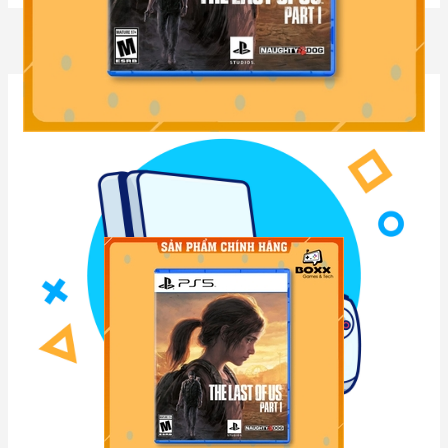
PlayStation 5
Phụ Kiện PS5
Đĩa Game PS5
Tay Cầm PS5
Thẻ nạp PSN