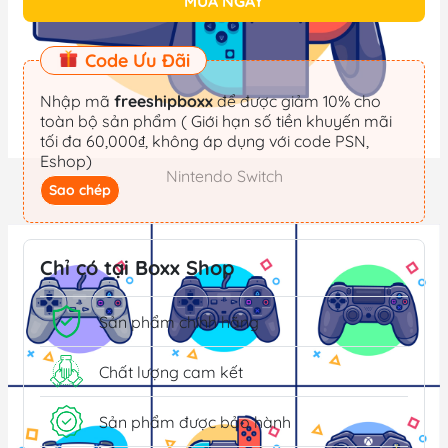
MUA NGAY
Code Ưu Đãi
Nhập mã
freeshipboxx
để được giảm 10% cho
toàn bộ sản phẩm ( Giới hạn số tiền khuyến mãi
tối đa 60,000₫, không áp dụng với code PSN,
Eshop)
Nintendo Switch
Sao chép
Máy Chơi Game Nintendo Switch
Chỉ có tại Boxx Shop
Phụ Kiện Nintendo Switch
Sản phẩm chính hãng
Băng Game Nintendo Switch
Thẻ nạp Eshop
Chất lượng cam kết
Sản phẩm được bảo hành