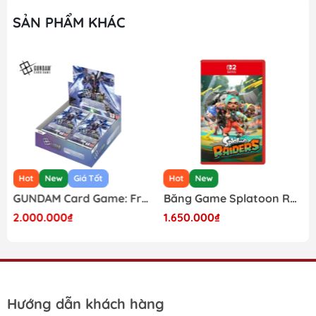
SẢN PHẨM KHÁC
Hot
New
Giá Tốt
Hot
New
GUNDAM Card Game: Freedom Ascension GD-05 Japanese Booster Box
Băng Game Splatoon Raiders Nintendo Switch 2
2.000.000₫
1.650.000₫
Hướng dẫn khách hàng