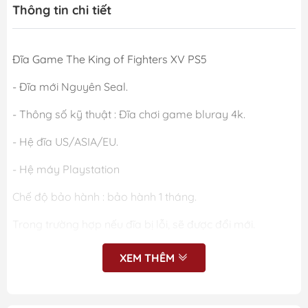
Thông tin chi tiết
Đĩa Game The King of Fighters XV PS5
- Đĩa mới Nguyên Seal.
- Thông số kỹ thuật : Đĩa chơi game bluray 4k.
- Hệ đĩa US/ASIA/EU.
- Hệ máy Playstation
Chế độ bảo hành : bảo hành 1 tháng.
Trong trường hợp nếu đĩa bị lỗi, sẽ được đổi mới.
XEM THÊM