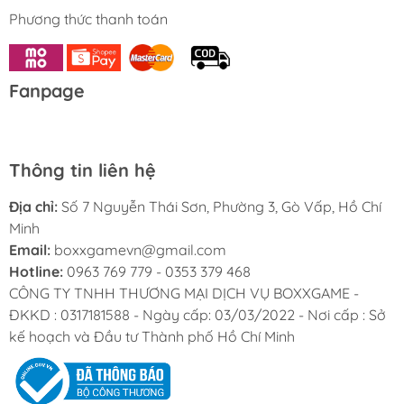
Phương thức thanh toán
Fanpage
Thông tin liên hệ
Địa chỉ:
Số 7 Nguyễn Thái Sơn, Phường 3, Gò Vấp, Hồ Chí
Minh
Email:
boxxgamevn@gmail.com
Hotline:
0963 769 779 - 0353 379 468
CÔNG TY TNHH THƯƠNG MẠI DỊCH VỤ BOXXGAME -
ĐKKD : 0317181588 - Ngày cấp: 03/03/2022 - Nơi cấp : Sở
kế hoạch và Đầu tư Thành phố Hồ Chí Minh