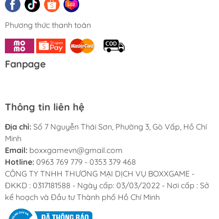
Phương thức thanh toán
Fanpage
Thông tin liên hệ
Địa chỉ:
Số 7 Nguyễn Thái Sơn, Phường 3, Gò Vấp, Hồ Chí
Minh
Email:
boxxgamevn@gmail.com
Hotline:
0963 769 779 - 0353 379 468
CÔNG TY TNHH THƯƠNG MẠI DỊCH VỤ BOXXGAME -
ĐKKD : 0317181588 - Ngày cấp: 03/03/2022 - Nơi cấp : Sở
kế hoạch và Đầu tư Thành phố Hồ Chí Minh