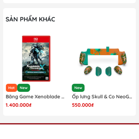
SẢN PHẨM KHÁC
Hot
New
New
Băng Game Xenoblade Chronicles X Definitive Edition Nintendo Switch 2
Ốp lưng Skull & Co NeoGrip cho Nintendo Switch 2 phiên bản Splatoon Raiders
1.400.000₫
550.000₫