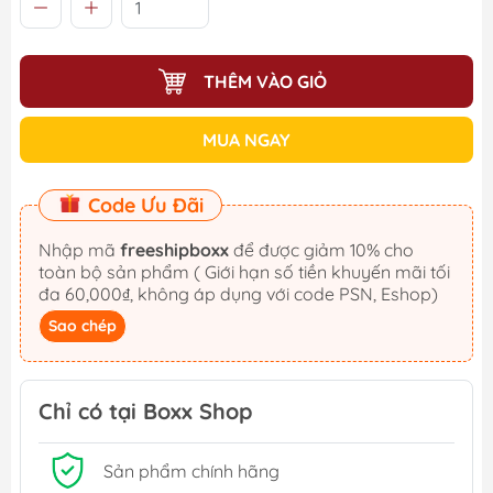
THÊM VÀO GIỎ
MUA NGAY
Code Ưu Đãi
Nhập mã
freeshipboxx
để được giảm 10% cho
toàn bộ sản phẩm ( Giới hạn số tiền khuyến mãi tối
đa 60,000₫, không áp dụng với code PSN, Eshop)
Sao chép
Chỉ có tại Boxx Shop
Sản phẩm chính hãng