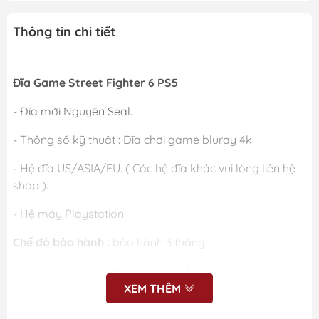
Thông tin chi tiết
Đĩa Game Street Fighter 6 PS5
- Đĩa mới Nguyên Seal.
- Thông số kỹ thuật : Đĩa chơi game bluray 4k.
- Hệ đĩa US/ASIA/EU. ( Các hệ đĩa khác vui lòng liên hệ
shop ).
- Hệ máy Playstation
Chế độ bảo hành :
bảo hành 3 tháng.
Trong trường hợp nếu đĩa bị lỗi, sẽ được đổi mới.
XEM THÊM
Các vấn đề thắc mắc anh/chị vui lòng liên hệ shop nhé.