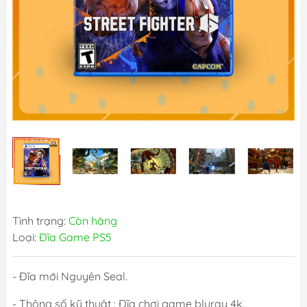
Tình trạng:
Còn hàng
Loại:
Đĩa Game PS5
- Đĩa mới Nguyên Seal.
- Thông số kỹ thuật : Đĩa chơi game bluray 4k.