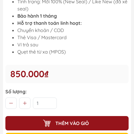
Tình trạng: Mới 100% (New Seal) / Like New (đã xé
seal)
Bảo hành 1 tháng
Hỗ trợ thanh toán linh hoạt:
Chuyển khoản / COD
Thẻ Visa / Mastercard
Ví trả sau
Quẹt thẻ từ xa (MPOS)
850.000₫
Số lượng:
THÊM VÀO GIỎ