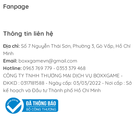
Fanpage
Thông tin liên hệ
Địa chỉ:
Số 7 Nguyễn Thái Sơn, Phường 3, Gò Vấp, Hồ Chí
Minh
Email:
boxxgamevn@gmail.com
Hotline:
0963 769 779 - 0353 379 468
CÔNG TY TNHH THƯƠNG MẠI DỊCH VỤ BOXXGAME -
ĐKKD : 0317181588 - Ngày cấp: 03/03/2022 - Nơi cấp : Sở
kế hoạch và Đầu tư Thành phố Hồ Chí Minh