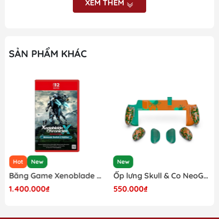
XEM THÊM
Các vấn đề thắc mắc anh/chị vui lòng liên hệ shop nhé.
SẢN PHẨM KHÁC
Hot
New
New
Băng Game Xenoblade Chronicles X Definitive Edition Nintendo Switch 2
Ốp lưng Skull & Co NeoGrip cho Nintendo Switch 2 phiên bản Splatoon Raiders
1.400.000₫
550.000₫