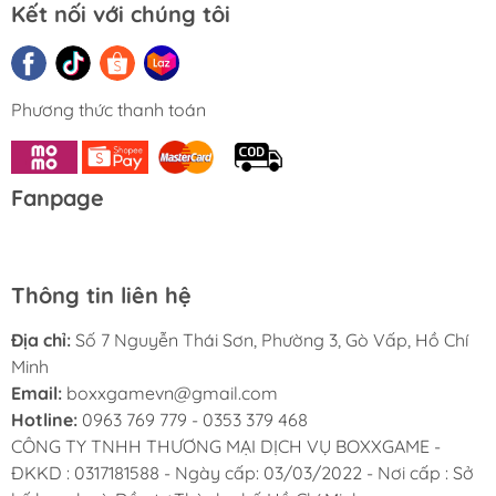
Kết nối với chúng tôi
Phương thức thanh toán
Fanpage
Thông tin liên hệ
Địa chỉ:
Số 7 Nguyễn Thái Sơn, Phường 3, Gò Vấp, Hồ Chí
Minh
Email:
boxxgamevn@gmail.com
Hotline:
0963 769 779 - 0353 379 468
CÔNG TY TNHH THƯƠNG MẠI DỊCH VỤ BOXXGAME -
ĐKKD : 0317181588 - Ngày cấp: 03/03/2022 - Nơi cấp : Sở