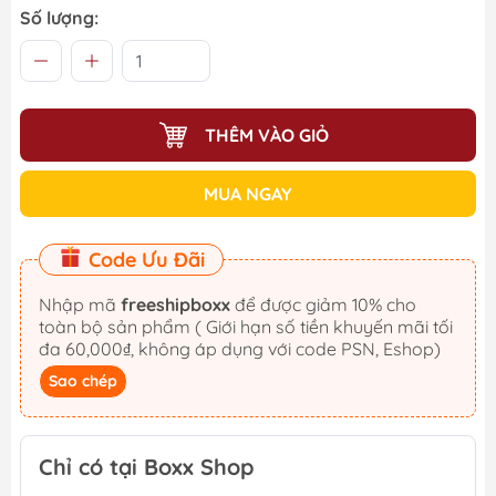
Số lượng:
THÊM VÀO GIỎ
MUA NGAY
Code Ưu Đãi
Nhập mã
freeshipboxx
để được giảm 10% cho
toàn bộ sản phẩm ( Giới hạn số tiền khuyến mãi tối
đa 60,000₫, không áp dụng với code PSN, Eshop)
Sao chép
Chỉ có tại Boxx Shop