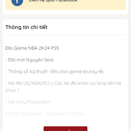
Thông tin chi tiết
Đĩa Game NBA 2K24 PS5
- Đĩa mới Nguyên Seal.
- Thông số kỹ thuật : Đĩa chơi game bluray 4k.
- Hệ đĩa US/ASIA/EU. ( Các hệ đĩa khác vui lòng liên hệ
shop ).
- Hệ máy Playstation
Chế độ bảo hành : bảo hành 3 tháng.
Trong trường hợp nếu đĩa bị lỗi, sẽ được đổi mới.