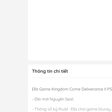
Thông tin chi tiết
Đĩa Game Kingdom Come Deliverance II P
- Đĩa mới Nguyên Seal.
- Thông số kỹ thuật : Đĩa chơi game bluray 