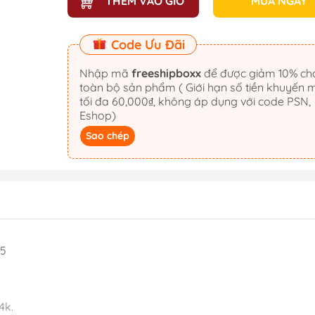
THÊM VÀO GIỎ
MUA NGAY
Code Ưu Đãi
Nhập mã
freeshipboxx
để được giảm 10% cho
toàn bộ sản phẩm ( Giới hạn số tiền khuyến 
tối đa 60,000₫, không áp dụng với code PSN,
Eshop)
Sao chép
S5
4k.