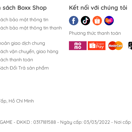
h sách Boxx Shop
Kết nối với chúng tôi
sách bảo mật thông tin
sách bảo mật thông tin thanh
Phương thức thanh toán
khoản giao dịch chung
sách vận chuyển, giao hàng
sách thanh toán
Sách Đổi Trả sản phẩm
ấp, Hồ Chí Minh
 - ĐKKD : 0317181588 - Ngày cấp: 03/03/2022 - Nơi cấp :