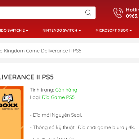
Hotli
0963.
NDO SWITCH 2
NINTENDO SWITCH
MICROSOFT XBOX
 Kingdom Come Deliverance II PS5
IVERANCE II PS5
Tình trạng:
Còn hàng
Loại:
Đĩa Game PS5
- Đĩa mới Nguyên Seal.
- Thông số kỹ thuật : Đĩa chơi game bluray 4k.