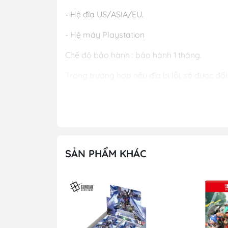
- Hệ đĩa US/ASIA/EU.
- Hệ máy Playstation
Chế độ bảo hành : bảo hành 1 tháng.
Trong trường hợp nếu đĩa bị lỗi, sẽ được đổi
SẢN PHẨM KHÁC