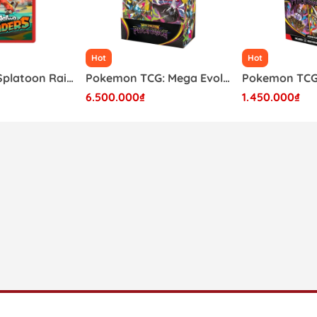
Hot
Hot
Băng Game Splatoon Raiders Nintendo Switch 2
Pokemon TCG: Mega Evolution - Pitch Black Booster Box (36 Pack)
6.500.000₫
1.450.000₫