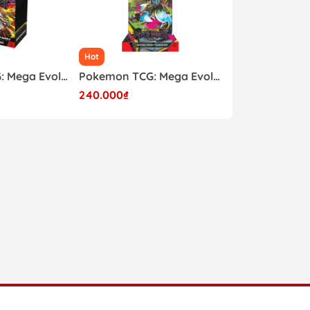
Hot
Hot
Pokemon TCG: Mega Evolution - Pitch Black Booster Bundle
Pokemon TCG: Mega Evolution - Pitch Black Sleeved Booster Pack
240.000₫
200.000₫