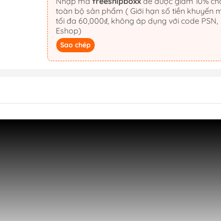
Nhập mã
freeshipboxx
để được giảm 10% cho
toàn bộ sản phẩm ( Giới hạn số tiền khuyến 
tối đa 60,000₫, không áp dụng với code PSN,
Eshop)
Sao chép