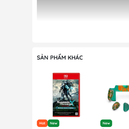
SẢN PHẨM KHÁC
Hot
New
New
Đĩa Game EA SPORTS FC 26 PS4