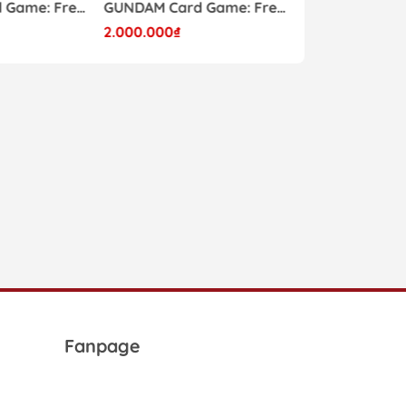
GUNDAM Card Game: Freedom Ascension GD-05 Custom Deck Build Box Japanese
GUNDAM Card Game: Freedom Ascension GD-05 Japanese Booster Box
2.000.000₫
1.650.000₫
 khả năng.
nh mượt mà, sống động.
thủ toàn cầu.
y màu sắc.
Fanpage