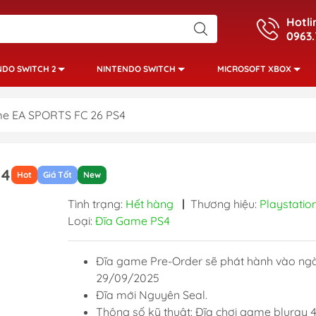
Hotli
0963.
NDO SWITCH 2
NINTENDO SWITCH
MICROSOFT XBOX
e EA SPORTS FC 26 PS4
S4
Hot
Giá Tốt
New
Tình trạng:
Hết hàng
|
Thương hiệu:
Playstatio
Loại:
Đĩa Game PS4
Đĩa game Pre-Order sẽ phát hành vào ng
29/09/2025
Đĩa mới Nguyên Seal.
Thông số kỹ thuật: Đĩa chơi game bluray 4