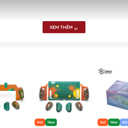
XEM THÊM
Hot
New
Hot
New
Giá