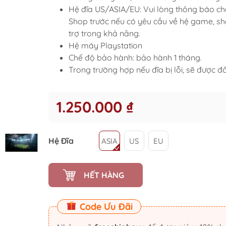
Hệ đĩa US/ASIA/EU: Vui lòng thông báo ch
Shop trước nếu có yêu cầu về hệ game, s
trợ trong khả năng.
Hệ máy Playstation
Chế độ bảo hành: bảo hành 1 tháng.
Trong trường hợp nếu đĩa bị lỗi, sẽ được đổ
1.250.000 ₫
Hệ Đĩa
ASIA
US
EU
HẾT HÀNG
Code Ưu Đãi