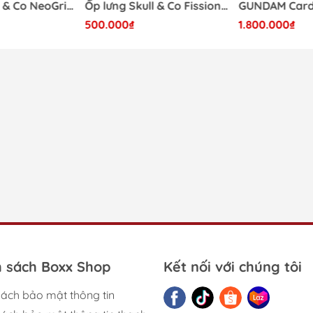
Ốp lưng Skull & Co NeoGrip cho Nintendo Switch 2 phiên bản Splatoon Raiders
Ốp lưng Skull & Co FissionGrip cho Nintendo Switch 2 phiên bản Splatoon Raiders
gày 29/09/2025
500.000₫
1.800.000₫
4k.
ho Shop trước nếu có yêu cầu về hệ game, shop hỗ trợ trong
 mới.
, kế thừa dòng FIFA huyền thoại!
ghệ HyperMotion V nâng tầm trải nghiệm bóng đá với hình ả
, mở pack, giao dịch cầu thủ và thử sức với hàng triệu game 
ch, ký hợp đồng, huấn luyện và đưa đội bóng đến vinh quang.
è, tạo CLB hoặc hoà mình vào những trận bóng đường phố đầ
a giải 2025-2026.
 yêu thích chế độ multiplayer và đấu rank
h sách Boxx Shop
Kết nối với chúng tôi
sách bảo mật thông tin