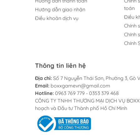
Hướng dẫn thanh toán
Chính 
toán
Hướng dẫn giao nhận
Điều 
Điều khoản dịch vụ
Chính 
Chính 
Chính 
Thông tin liên hệ
Địa chỉ:
Số 7 Nguyễn Thái Sơn, Phường 3, Gò V
Email:
boxxgamevn@gmail.com
Hotline:
0963 769 779 - 0353 379 468
CÔNG TY TNHH THƯƠNG MẠI DỊCH VỤ BOXXGAME
hoạch và Đầu tư Thành phố Hồ Chí Minh