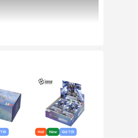
 Tốt
Hot
New
Giá Tốt
Hot
New