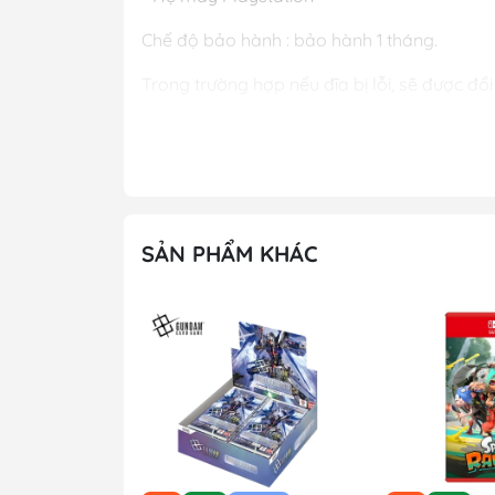
Chế độ bảo hành : bảo hành 1 tháng.
Trong trường hợp nếu đĩa bị lỗi, sẽ được đổi
SẢN PHẨM KHÁC