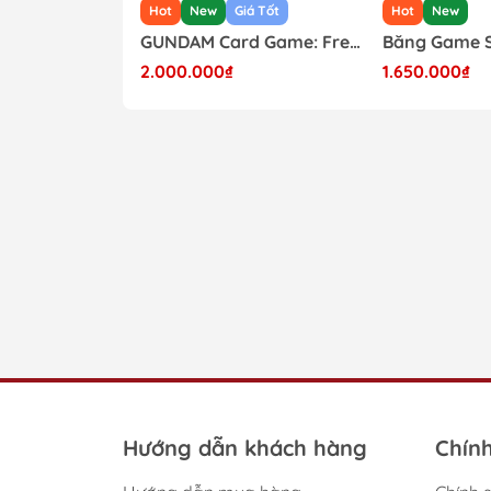
iá Tốt
Hot
New
Giá Tốt
Hot
New
GUNDAM Card Game: Freedom Ascension GD-05 Custom Deck Build Box Japanese
GUNDAM Card Game: Freedom Ascension GD-05 Japanese Booster Box
2.000.000₫
1.650.000₫
Hướng dẫn khách hàng
Chín