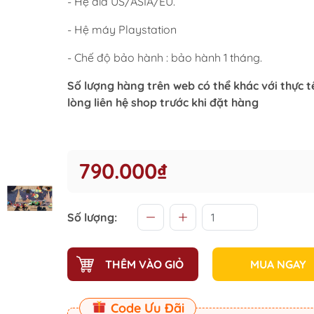
- Hệ đĩa US/ASIA/EU.
- Hệ máy Playstation
- Chế độ bảo hành : bảo hành 1 tháng.
Số lượng hàng trên web có thể khác với thực tế
lòng liên hệ shop trước khi đặt hàng
790.000₫
Số lượng:
THÊM VÀO GIỎ
MUA NGAY
Code Ưu Đãi