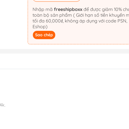
Nhập mã
freeshipboxx
để được giảm 10% cho
toàn bộ sản phẩm ( Giới hạn số tiền khuyến 
tối đa 60,000₫, không áp dụng với code PSN,
Eshop)
Sao chép
4k.