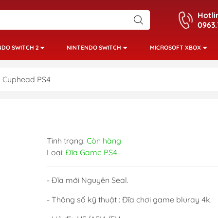
Hotli
0963.
NDO SWITCH 2
NINTENDO SWITCH
MICROSOFT XBOX
 Cuphead PS4
Tình trạng:
Còn hàng
Loại:
Đĩa Game PS4
- Đĩa mới Nguyên Seal.
- Thông số kỹ thuật : Đĩa chơi game bluray 4k.