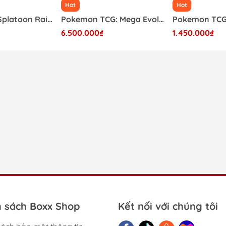
Hot
Hot
Băng Game Splatoon Raiders Nintendo Switch 2
Pokemon TCG: Mega Evolution - Pitch Black Booster Box (36 Pack)
6.500.000₫
1.450.000₫
h sách Boxx Shop
Kết nối với chúng tôi