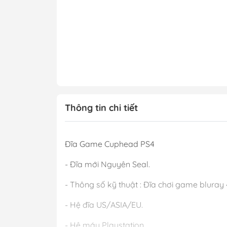
Thông tin chi tiết
Đĩa Game Cuphead PS4
- Đĩa mới Nguyên Seal.
- Thông số kỹ thuật : Đĩa chơi game bluray 
- Hệ đĩa US/ASIA/EU.
- Hệ máy Playstation