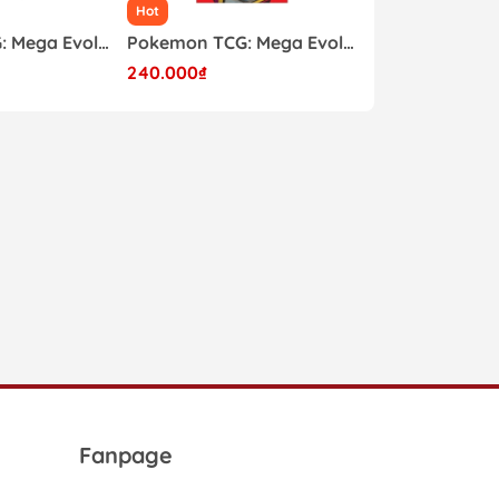
Hot
Hot
Pokemon TCG: Mega Evolution - Pitch Black Booster Bundle
Pokemon TCG: Mega Evolution - Pitch Black Sleeved Booster Pack
240.000₫
200.000₫
Fanpage