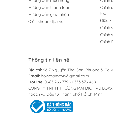
Hướng dẫn mua hàng
Chính 
Hướng dẫn thanh toán
Chính 
toán
Hướng dẫn giao nhận
Điều 
Điều khoản dịch vụ
Chính 
Chính 
Chính 
Thông tin liên hệ
Địa chỉ:
Số 7 Nguyễn Thái Sơn, Phường 3, Gò V
Email:
boxxgamevn@gmail.com
Hotline:
0963 769 779 - 0353 379 468
CÔNG TY TNHH THƯƠNG MẠI DỊCH VỤ BOXXGAME
hoạch và Đầu tư Thành phố Hồ Chí Minh