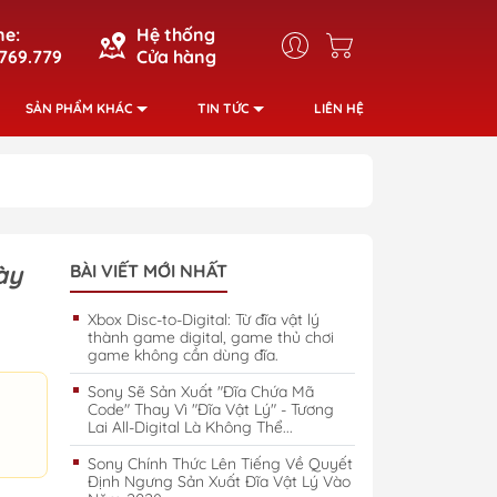
ne:
Hệ thống
769.779
Cửa hàng
SẢN PHẨM KHÁC
TIN TỨC
LIÊN HỆ
ày
BÀI VIẾT MỚI NHẤT
Xbox Disc-to-Digital: Từ đĩa vật lý
thành game digital, game thủ chơi
game không cần dùng đĩa.
Sony Sẽ Sản Xuất "Đĩa Chứa Mã
Code" Thay Vì "Đĩa Vật Lý" - Tương
Lai All-Digital Là Không Thể...
Sony Chính Thức Lên Tiếng Về Quyết
Định Ngưng Sản Xuất Đĩa Vật Lý Vào