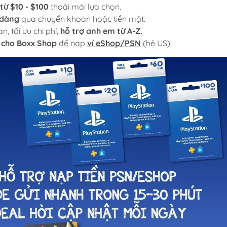
từ $10 - $100
thoải mái lựa chọn.
 dàng
qua chuyển khoản hoặc tiền mặt.
n, tối ưu chi phí,
hỗ trợ anh em từ A-Z.
 cho Boxx Shop
để nạp
ví eShop/PSN
(hệ US)