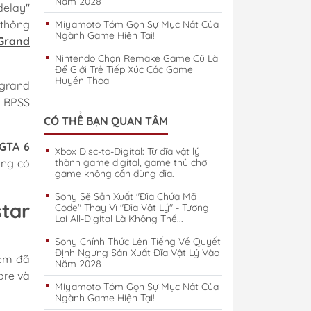
Năm 2028
delay"
 thông
Miyamoto Tóm Gọn Sự Mục Nát Của
Ngành Game Hiện Tại!
Grand
Nintendo Chọn Remake Game Cũ Là
Để Giới Trẻ Tiếp Xúc Các Game
Huyền Thoại
CÓ THỂ BẠN QUAN TÂM
GTA 6
Xbox Disc-to-Digital: Từ đĩa vật lý
ng có
thành game digital, game thủ chơi
game không cần dùng đĩa.
Sony Sẽ Sản Xuất "Đĩa Chứa Mã
tar
Code" Thay Vì "Đĩa Vật Lý" - Tương
Lai All-Digital Là Không Thể...
Sony Chính Thức Lên Tiếng Về Quyết
Định Ngưng Sản Xuất Đĩa Vật Lý Vào
 em đã
Năm 2028
ore và
Miyamoto Tóm Gọn Sự Mục Nát Của
Ngành Game Hiện Tại!