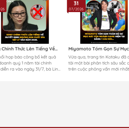
3
31
026
07/2026
 Chính Thức Lên Tiếng Về
Miyamoto Tóm Gọn Sự Mục
t Định Ngưng Sản Xuất Đĩa
Của Ngành Game Hiện Tại!
uổi họp báo công bố kết quả
Vừa qua, trang tin Kotaku đã
Lý Vào Năm 2028
doanh quý 1 năm tài chính
tải một bài phân tích sâu sắc 
diễn ra vào ngày 31/7, bà Lin
trên cuộc phỏng vấn mới nhất
 Giám đốc Tài chính (CFO) của
huyền thoại Shigeru Miyamoto
– đã trực tiếp trả lời câu hỏi
tạp chí Famitsu. Giữa bối cảnh
quan đến lộ trình ngừng sản
ngành công nghiệp game đan
đĩa vật lý của PlayStation. Đây
chìm trong khủng hoảng trầm
n đầu tiên lãnh đạo cấp cao
trọng với những làn sóng sa th
phát biểu công khai sau khi
các studio đóng cửa hàng loạt
 tin về cột mốc 2028 tạo ra
những bom tấn xịt ngòi, Ninte
 luồng tranh luận trong cộng
vẫn ung dung đứng vững rực 
ame thủ toàn cầu. Bà Lin
như một ngoại lệ duy nhất. Bí quyết