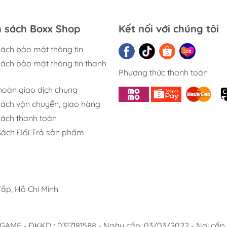
hẳng định: "Chúng tôi sẽ thận
của Nintendo là gì? Miyamoto
 tiến hành bước...
châm biếm thẳng mặt những l
mòn tàn phá ngành game hiệ
h sách Boxx Shop
Kết nối với chúng tôi
chỉ bằng vài phát...
sách bảo mật thông tin
sách bảo mật thông tin thanh
Phương thức thanh toán
khoản giao dịch chung
sách vận chuyển, giao hàng
sách thanh toán
Sách Đổi Trả sản phẩm
ấp, Hồ Chí Minh
 - ĐKKD : 0317181588 - Ngày cấp: 03/03/2022 - Nơi cấp :