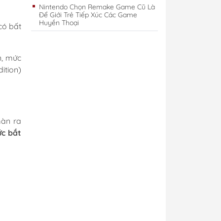
Nintendo Chọn Remake Game Cũ Là
Để Giới Trẻ Tiếp Xúc Các Game
Huyền Thoại
có bất
n, mức
ition)
màn ra
ức bắt