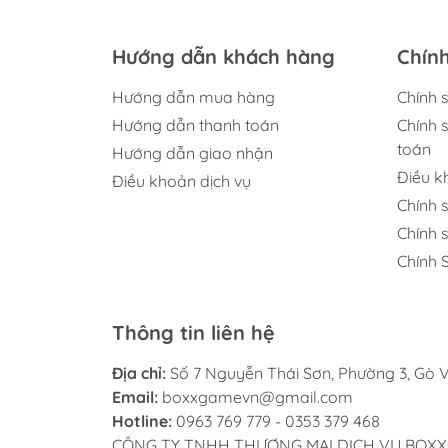
 này khá đơn
nhiên, điểm đáng chú ý nhất nằm ở
Tao k
 cần đưa đĩa
định hướng tương lai dành...
trọng
vào máy Xbox
Hướng dẫn khách hàng
Chín
Hướng dẫn mua hàng
Chính 
Hướng dẫn thanh toán
Chính 
toán
Hướng dẫn giao nhận
Điều 
Điều khoản dịch vụ
Chính 
Chính 
Chính 
Thông tin liên hệ
Địa chỉ:
Số 7 Nguyễn Thái Sơn, Phường 3, Gò V
Email:
boxxgamevn@gmail.com
Hotline:
0963 769 779 - 0353 379 468
CÔNG TY TNHH THƯƠNG MẠI DỊCH VỤ BOXXGAME