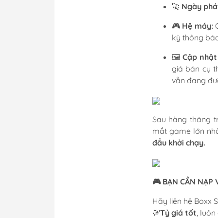
🚀
Ngày phát
🎮
Hệ máy:
C
kỳ thông báo
🖼️
Cập nhật
giá bán cụ t
vẫn đang đượ
Sau hàng tháng t
mắt game lớn nhất
đầu khởi chạy.
🎮 BẠN CẦN NẠP 
Hãy liên hệ Boxx S
💯
Tỷ giá tốt
, luôn