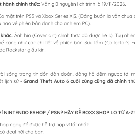
 hành chính thức:
Vẫn giữ nguyên lịch trình là 19/11/2026.
ó mặt trên PS5 và Xbox Series X|S. (Đáng buồn là vẫn chưa 
 nào về phiên bản dành cho anh em PC).
 khác:
Ảnh bìa (Cover art) chính thức đã được hé lộ! Tuy nhiê
hể cũng như các chi tiết về phiên bản Sưu tầm (Collector’s Ed
c Rockstar giấu kín.
rời sống trong tin đồn đồn đoán, đồng hồ đếm ngược tới 
 lịch sử -
Grand Theft Auto 6 cuối cùng cũng đã chính th
VÍ NINTENDO ESHOP / PSN? HÃY ĐỂ BOXX SHOP LO TỪ A-Z!
hop ngay để được hỗ trợ nạp ví tốt nhất:
 có deal hời cho bạn.