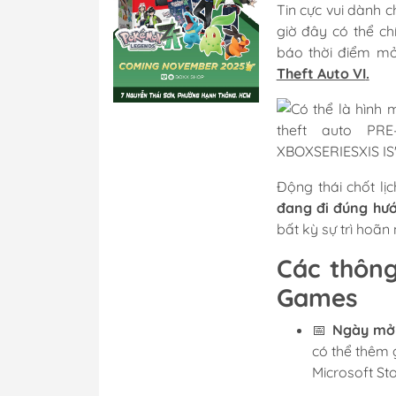
Tin cực vui dành c
giờ đây có thể ch
báo thời điểm mở
Theft Auto VI
.
Động thái chốt lị
đang đi đúng hướ
bất kỳ sự trì hoãn
Các thông
Games
📅
Ngày mở 
có thể thêm 
Microsoft St