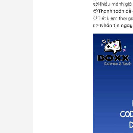
🤑Nhiều mệnh giá
💳
Thanh toán dễ
⏰Tiết kiệm thời gia
👉
Nhắn tin ngay