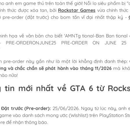
ho anh em game thủ trên toàn thế giới! Nỗi lo siêu phẩm bị "
ính thức được xóa tan, bởi
Rockstar Games
vừa chính thức
 pre-order (đặt trước) cho bom tấn vĩ đại nhất thập kỷ -
ch pre-order này gần như là một lời khẳng định đanh thép:
ng và chắc chắn sẽ phát hành vào tháng 11/2026
mà khô
 nào nữa!
 tin mới nhất về GTA 6 từ Rocks
Đặt trước (Pre-order):
25/06/2026. Ngay từ lúc này, anh
game vào danh sách mong ước (Wishlist) trên PlayStation St
ore để nhận thông báo.