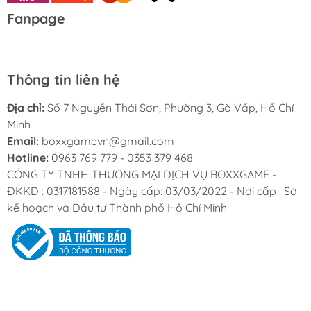
Fanpage
Thông tin liên hệ
Địa chỉ:
Số 7 Nguyễn Thái Sơn, Phường 3, Gò Vấp, Hồ Chí
Minh
Email:
boxxgamevn@gmail.com
Hotline:
0963 769 779 - 0353 379 468
CÔNG TY TNHH THƯƠNG MẠI DỊCH VỤ BOXXGAME -
ĐKKD : 0317181588 - Ngày cấp: 03/03/2022 - Nơi cấp : Sở
kế hoạch và Đầu tư Thành phố Hồ Chí Minh