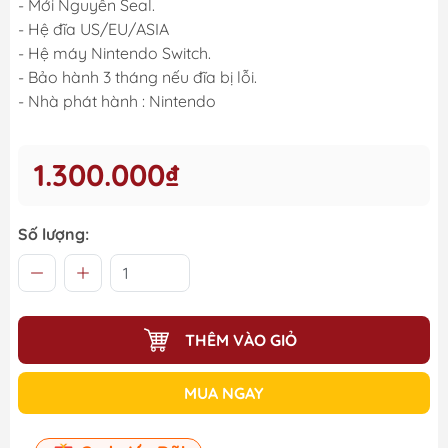
- Mới Nguyên Seal.
- Hệ đĩa US/EU/ASIA
- Hệ máy Nintendo Switch.
- Bảo hành 3 tháng nếu đĩa bị lỗi.
- Nhà phát hành : Nintendo
1.300.000₫
Số lượng:
THÊM VÀO GIỎ
MUA NGAY