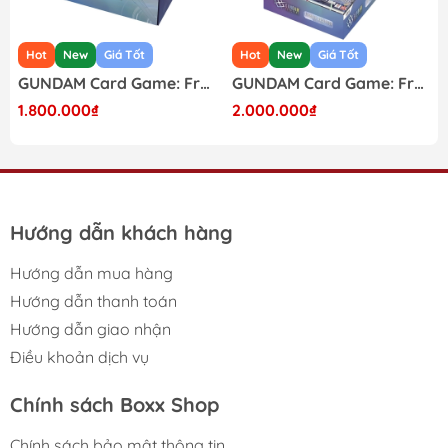
New
Giá Tốt
Hot
New
Giá Tốt
Hot
GUNDAM Card Game: Freedom Ascension GD-05 Custom Deck Build Box Japanese
GUNDAM Card Game: Freedom Ascension GD-05 Japanese Booster Box
00.000₫
2.000.000₫
1.650.
Hướng dẫn khách hàng
Hướng dẫn mua hàng
Hướng dẫn thanh toán
Hướng dẫn giao nhận
Điều khoản dịch vụ
Chính sách Boxx Shop
Chính sách bảo mật thông tin