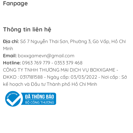
Fanpage
Thông tin liên hệ
Địa chỉ:
Số 7 Nguyễn Thái Sơn, Phường 3, Gò Vấp, Hồ Chí
Minh
Email:
boxxgamevn@gmail.com
Hotline:
0963 769 779 - 0353 379 468
CÔNG TY TNHH THƯƠNG MẠI DỊCH VỤ BOXXGAME -
ĐKKD : 0317181588 - Ngày cấp: 03/03/2022 - Nơi cấp : Sở
kế hoạch và Đầu tư Thành phố Hồ Chí Minh