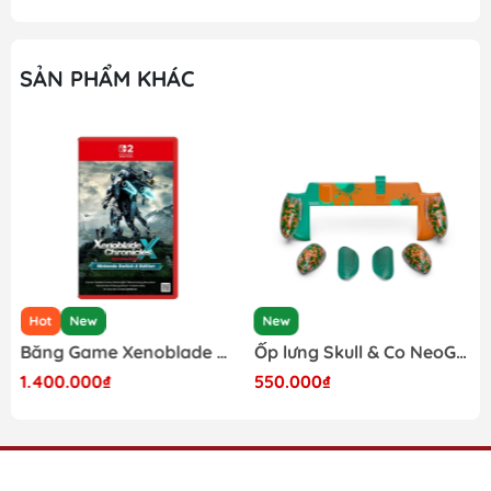
SẢN PHẨM KHÁC
Hot
New
New
Băng Game Xenoblade Chronicles X Definitive Edition Nintendo Switch 2
Ốp lưng Skull & Co NeoGrip cho Nintendo Switch 2 phiên bản Splatoon Raiders
1.400.000₫
550.000₫