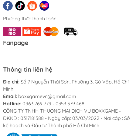
Phương thức thanh toán
Fanpage
Thông tin liên hệ
Địa chỉ:
Số 7 Nguyễn Thái Sơn, Phường 3, Gò Vấp, Hồ Chí
Minh
Email:
boxxgamevn@gmail.com
Hotline:
0963 769 779 - 0353 379 468
CÔNG TY TNHH THƯƠNG MẠI DỊCH VỤ BOXXGAME -
ĐKKD : 0317181588 - Ngày cấp: 03/03/2022 - Nơi cấp : Sở
kế hoạch và Đầu tư Thành phố Hồ Chí Minh