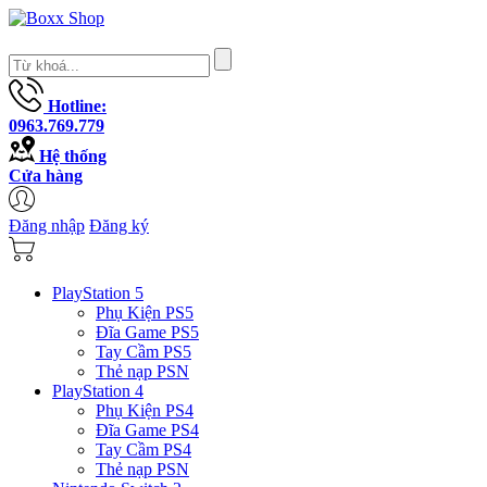
Hotline:
0963.769.779
Hệ thống
Cửa hàng
Đăng nhập
Đăng ký
PlayStation 5
Phụ Kiện PS5
Đĩa Game PS5
Tay Cầm PS5
Thẻ nạp PSN
PlayStation 4
Phụ Kiện PS4
Đĩa Game PS4
Tay Cầm PS4
Thẻ nạp PSN