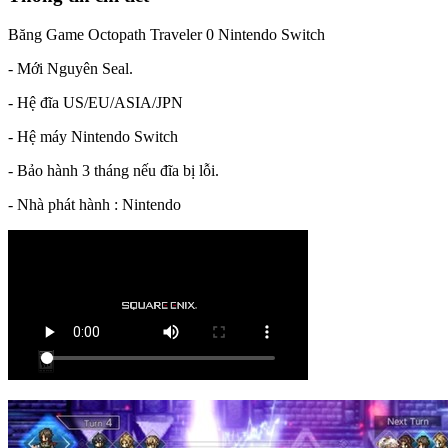
Thêm vào giỏ
Mua ngay
Code Ưu Đãi
Nhập mã
freeshipboxx
để được giảm 10% cho toàn bộ sản
phẩm ( Giới hạn số tiền khuyến mãi tối đa 60,000₫, không áp
dụng với code PSN, Eshop)
Sao chép
Chỉ có tại Boxx Shop
Sản phẩm chính hãng
Chất lượng cam kết
Sản phẩm được bảo hành
Giao hàng nhanh chóng
Hỗ trợ mua hàng
0353 379 468
Liên hệ qua Zalo
Liên hệ qua Facebook