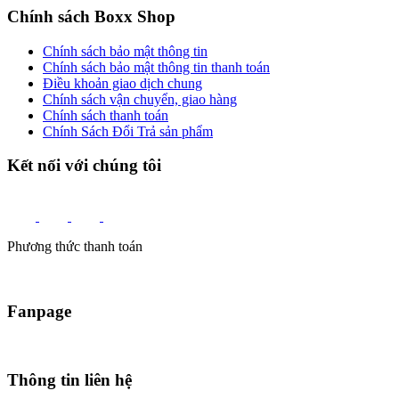
Pokemon TCG: Mega Evolution - Pitch Black
Sleeved Booster Pack
240.000₫
Hot
Pokemon TCG: Mega Evolution - Pitch Black
Booster Pack
200.000₫
New
Hot
Đĩa Game Star Wars Outlaws PS5
850.000₫
Hướng dẫn khách hàng
Hướng dẫn mua hàng
Hướng dẫn thanh toán
Hướng dẫn giao nhận
Điều khoản dịch vụ