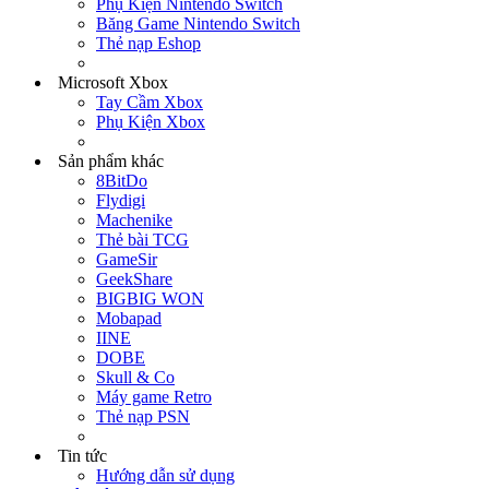
Phụ Kiện Nintendo Switch
Băng Game Nintendo Switch
Thẻ nạp Eshop
Microsoft Xbox
Tay Cầm Xbox
Phụ Kiện Xbox
Sản phẩm khác
8BitDo
Flydigi
Machenike
Thẻ bài TCG
GameSir
GeekShare
BIGBIG WON
Mobapad
IINE
DOBE
Skull & Co
Máy game Retro
Thẻ nạp PSN
Tin tức
Hướng dẫn sử dụng