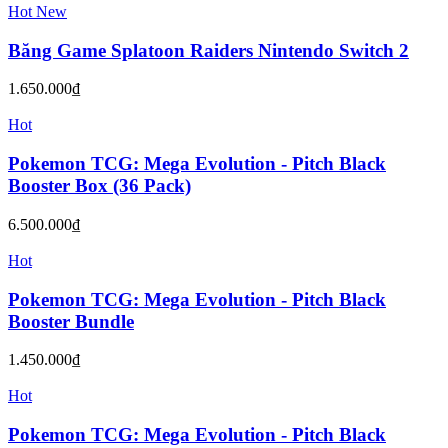
550.000₫
Hot
New
Ốp lưng Skull & Co FissionGrip cho Nintendo
Switch 2 phiên bản Splatoon Raiders
500.000₫
Hot
New
Giá Tốt
GUNDAM Card Game: Freedom Ascension GD-05
Custom Deck Build Box Japanese
1.800.000₫
Hot
New
Giá Tốt
GUNDAM Card Game: Freedom Ascension GD-05
Japanese Booster Box
2.000.000₫