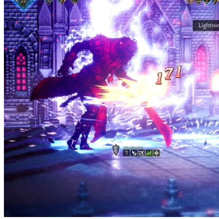
Thông tin chi tiết
Băng Game Octopath Traveler 0 Nintendo Switch
- Mới Nguyên Seal.
- Hệ đĩa US/EU/ASIA/JPN
- Hệ máy Nintendo Switch
- Bảo hành 3 tháng nếu đĩa bị lỗi.
- Nhà phát hành : Nintendo