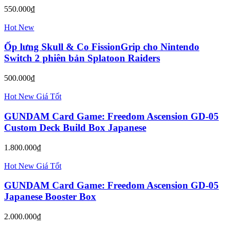
Xem thêm
Thu gọn
Sản phẩm khác
Hot
New
Băng Game Xenoblade Chronicles Definitive Edition
Nintendo Switch 2
1.550.000₫
Hot
New
Băng Game Xenoblade Chronicles X Definitive
Edition Nintendo Switch 2
1.400.000₫
New
Ốp lưng Skull & Co NeoGrip cho Nintendo Switch 2
phiên bản Splatoon Raiders