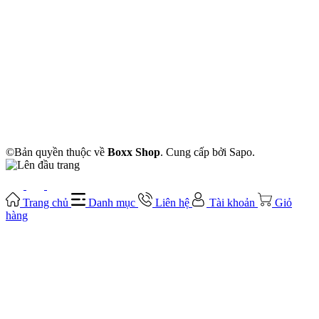
Địa chỉ:
Số 7 Nguyễn Thái Sơn, Phường 3, Gò Vấp, Hồ Chí Minh
Email:
boxxgamevn@gmail.com
Hotline:
0963 769 779 - 0353 379 468
CÔNG TY TNHH THƯƠNG MẠI DỊCH VỤ BOXXGAME -
ĐKKD : 0317181588 - Ngày cấp: 03/03/2022 - Nơi cấp : Sở kế
hoạch và Đầu tư Thành phố Hồ Chí Minh