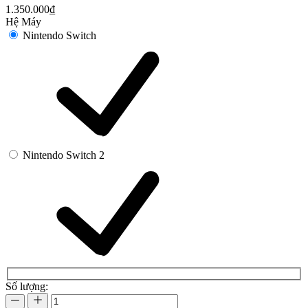
Tình trạng:
Còn hàng
|
Thương hiệu:
Nintendo Switch
Loại:
Băng Game Nintendo Switch
- Mới Nguyên Seal.
- Hệ đĩa US/EU/ASIA/JPN
- Hệ máy Nintendo Switch
- Bảo hành 3 tháng nếu đĩa bị lỗi.
- Nhà phát hành : Nintendo
Số lượng hàng trên web có thể khác với thực tế, vui lòng liên hệ
shop trước khi đặt hàng