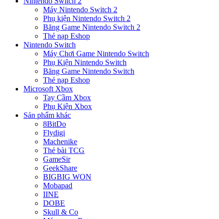
Nintendo Switch 2
Máy Nintendo Switch 2
Phụ kiện Nintendo Switch 2
Băng Game Nintendo Switch 2
Thẻ nạp Eshop
Nintendo Switch
Máy Chơi Game Nintendo Switch
Phụ Kiện Nintendo Switch
Băng Game Nintendo Switch
Thẻ nạp Eshop
Microsoft Xbox
Tay Cầm Xbox
Phụ Kiện Xbox
Sản phẩm khác
8BitDo
Flydigi
Machenike
Thẻ bài TCG
GameSir
GeekShare
BIGBIG WON
Mobapad
IINE
DOBE
Skull & Co