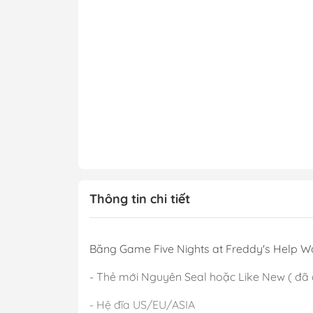
Thông tin chi tiết
Băng Game Five Nights at Freddy's Help W
- Thẻ mới Nguyên Seal hoặc Like New ( đã 
- Hệ đĩa US/EU/ASIA