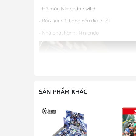
- Hệ máy Nintendo Switch.
- Bảo hành 1 tháng nếu đĩa bị lỗi.
- Nhà phát hành : Nintendo
SẢN PHẨM KHÁC