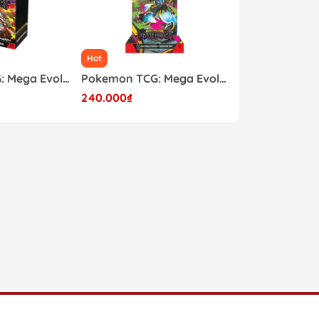
Hot
Hot
Pokemon TCG: Mega Evolution - Pitch Black Booster Bundle
Pokemon TCG: Mega Evolution - Pitch Black Sleeved Booster Pack
240.000₫
200.000₫