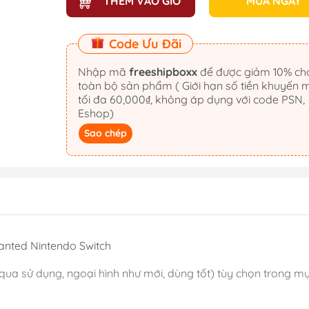
THÊM VÀO GIỎ
MUA NGAY
Code Ưu Đãi
Nhập mã
freeshipboxx
để được giảm 10% cho
toàn bộ sản phẩm ( Giới hạn số tiền khuyến 
tối đa 60,000₫, không áp dụng với code PSN,
Eshop)
Sao chép
anted Nintendo Switch
qua sử dụng, ngoại hình như mới, dùng tốt) tùy chọn trong 