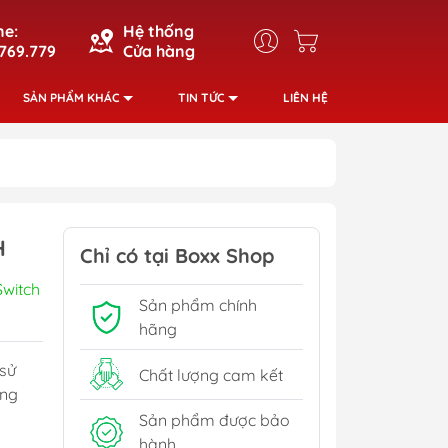
ne:
Hệ thống
769.779
Cửa hàng
SẢN PHẨM KHÁC
TIN TỨC
LIÊN HỆ
H
Chỉ có tại Boxx Shop
Switch
Sản phẩm chính
hãng
sử
Chất lượng cam kết
ong
Sản phẩm được bảo
hành