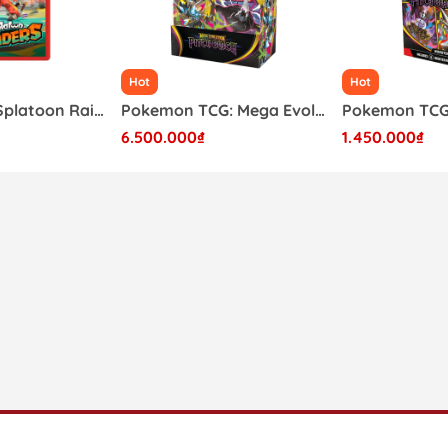
Hot
Hot
Băng Game Splatoon Raiders Nintendo Switch 2
Pokemon TCG: Mega Evolution - Pitch Black Booster Box (36 Pack)
6.500.000₫
1.450.000₫