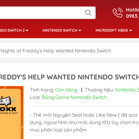
Hotli
0963.
NDO SWITCH 2
NINTENDO SWITCH
MICROSOFT XBOX
Nights at Freddy's Help Wanted Nintendo Switch
FREDDY'S HELP WANTED NINTENDO SWITC
Tình trạng:
Còn hàng
|
Thương hiệu:
Nintendo 
Loại:
Băng Game Nintendo Switch
- Thẻ mới Nguyên Seal hoặc Like New ( đã qua 
dụng, ngoại hình như mới, dùng tốt) tùy chọn tr
mục phân loại sản phẩm