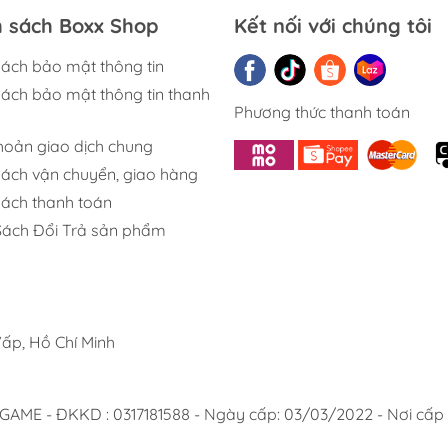
h sách Boxx Shop
Kết nối với chúng tôi
sách bảo mật thông tin
sách bảo mật thông tin thanh
Phương thức thanh toán
khoản giao dịch chung
sách vận chuyển, giao hàng
sách thanh toán
Sách Đổi Trả sản phẩm
ấp, Hồ Chí Minh
 - ĐKKD : 0317181588 - Ngày cấp: 03/03/2022 - Nơi cấp :