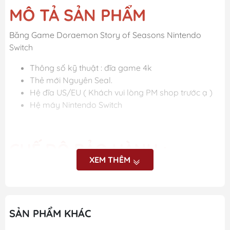
MÔ TẢ SẢN PHẨM
Băng Game Doraemon Story of Seasons Nintendo
Switch
Thông số kỹ thuật : đĩa game 4k
Thẻ mới Nguyên Seal.
Hệ đĩa US/EU ( Khách vui lòng PM shop trước ạ )
Hệ máy Nintendo Switch
CHẾ ĐỘ BẢO HÀNH :
XEM THÊM
Bảo hành nếu đĩa bị lỗi.
Nhà phát hành : Nintendo
SẢN PHẨM KHÁC