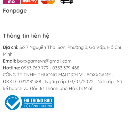
Fanpage
Thông tin liên hệ
Địa chỉ:
Số 7 Nguyễn Thái Sơn, Phường 3, Gò Vấp, Hồ Chí
Minh
Email:
boxxgamevn@gmail.com
Hotline:
0963 769 779 - 0353 379 468
CÔNG TY TNHH THƯƠNG MẠI DỊCH VỤ BOXXGAME -
ĐKKD : 0317181588 - Ngày cấp: 03/03/2022 - Nơi cấp : Sở
kế hoạch và Đầu tư Thành phố Hồ Chí Minh