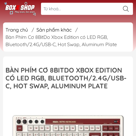
Trang chủ
/
Sản phẩm khác
/
Bàn Phím Cơ 8BitDo Xbox Edition có LED RGB,
Bluetooth/2.4G/USB-C, Hot Swap, Aluminum Plate
BÀN PHÍM CƠ 8BITDO XBOX EDITION
CÓ LED RGB, BLUETOOTH/2.4G/USB-
C, HOT SWAP, ALUMINUM PLATE