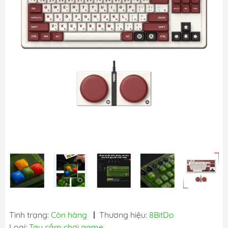
Tình trạng:
Còn hàng
|
Thương hiệu:
8BitDo
Loại:
Tay cầm chơi game