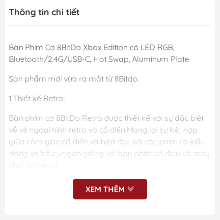
Thông tin chi tiết
Bàn Phím Cơ 8BitDo Xbox Edition có LED RGB,
Bluetooth/2.4G/USB-C, Hot Swap, Aluminum Plate
Sản phẩm mới vừa ra mắt từ 8Bitdo.
1.Thiết kế Retro:
Bàn phím cơ 8BitDo Retro được thiết kế với sự đặc biệt
về vẻ ngoại hình retro và cổ điển.Mang lại sự kết hợp
giữa cảm giác cổ điển và hiện đại, với các phím có kiểu
dáng và bố cục gần giống với bàn phím cổ điển và máy
chơi game cũ.
2. Chất lượng Build:
XEM THÊM
Bàn phím được làm bằng chất liệu chất lượng cao, đảm
bảo sự bền bỉ và độ ổn định trong quá trình sử dụng.