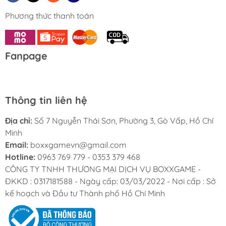
Phương thức thanh toán
============================
HƯỚNG DẪN ĐẶT HÀNG :
Fanpage
- Quý khách vui lòng xem kĩ phân loại gồm ( Màu sắc,
Mã Sản phẩm,...) mình đã chọn trước khi đặt hàng để
tránh nhầm lẫn ạ.
Thông tin liên hệ
============================
Địa chỉ:
Số 7 Nguyễn Thái Sơn, Phường 3, Gò Vấp, Hồ Chí
Chính sách mua hàng của Boxx Shop :
Minh
- Sản phẩm được bảo hành trong thời gian 6 tháng.
Email:
boxxgamevn@gmail.com
Hotline:
0963 769 779 - 0353 379 468
CÔNG TY TNHH THƯƠNG MẠI DỊCH VỤ BOXXGAME -
ĐKKD : 0317181588 - Ngày cấp: 03/03/2022 - Nơi cấp : Sở
kế hoạch và Đầu tư Thành phố Hồ Chí Minh