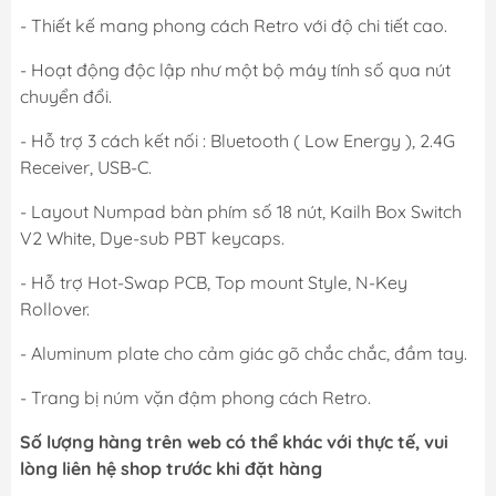
- Thiết kế mang phong cách Retro với độ chi tiết cao.
- Hoạt động độc lập như một bộ máy tính số qua nút
chuyển đổi.
- Hỗ trợ 3 cách kết nối : Bluetooth ( Low Energy ), 2.4G
Receiver, USB-C.
- Layout Numpad bàn phím số 18 nút, Kailh Box Switch
V2 White, Dye-sub PBT keycaps.
- Hỗ trợ Hot-Swap PCB, Top mount Style, N-Key
Rollover.
- Aluminum plate cho cảm giác gõ chắc chắc, đầm tay.
- Trang bị núm vặn đậm phong cách Retro.
Số lượng hàng trên web có thể khác với thực tế, vui
lòng liên hệ shop trước khi đặt hàng