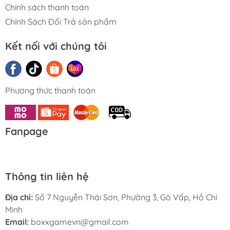
============================
Chính sách thanh toán
Chính Sách Đổi Trả sản phẩm
HƯỚNG DẪN ĐẶT HÀNG :
Kết nối với chúng tôi
- Quý khách vui lòng xem kĩ phân loại gồm ( Màu sắc,
Mã Sản phẩm,...) mình đã chọn trước khi đặt hàng để
tránh nhầm lẫn ạ.
Phương thức thanh toán
============================
Chính sách mua hàng của Boxx Shop :
Fanpage
- Sản phẩm được bảo hành trong thời gian 6 tháng.
Thông tin liên hệ
Địa chỉ:
Số 7 Nguyễn Thái Sơn, Phường 3, Gò Vấp, Hồ Chí
Minh
Email:
boxxgamevn@gmail.com