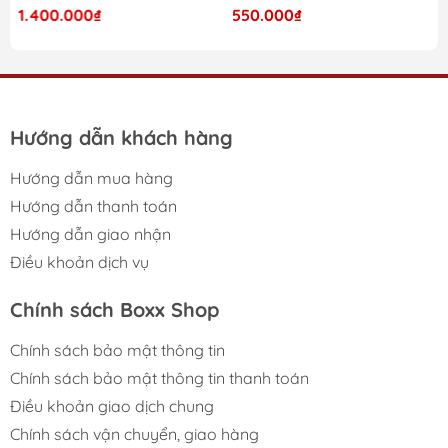
============================
1.400.000₫
550.000₫
Các chức năng nổi bật :
- Thiết kế mang phong cách Retro với độ chi tiết cao.
- Hoạt động độc lập như một bộ máy tính số qua nút
Hướng dẫn khách hàng
chuyển đổi.
Hướng dẫn mua hàng
- Hỗ trợ 3 cách kết nối : Bluetooth ( Low Energy ), 2.4G
Hướng dẫn thanh toán
Receiver, USB-C.
Hướng dẫn giao nhận
- Layout Numpad bàn phím số 18 nút, Kailh Box Switch
Điều khoản dịch vụ
V2 White, Dye-sub PBT keycaps.
Chính sách Boxx Shop
- Hỗ trợ Hot-Swap PCB, Top mount Style, N-Key
Rollover.
Chính sách bảo mật thông tin
- Aluminum plate cho cảm giác gõ chắc chắc, đầm tay.
Chính sách bảo mật thông tin thanh toán
Điều khoản giao dịch chung
- Trang bị núm vặn đậm phong cách Retro.
Chính sách vận chuyển, giao hàng